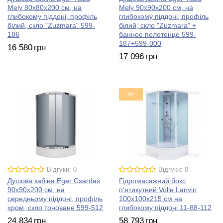
Mely 80х80х200 см, на
Mely 90х90х200 см, на
глибокому піддоні, профіль
глибокому піддоні, профіль
білий, скло "Zuzmara" 599-
білий, скло "Zuzmara" +
186
банное полотенце 599-
187+599-000
16 580
грн
17 096
грн
Хіт
Відгуки: 0
Відгуки: 0
Душова кабіна Eger Csardas
Гідромасажний бокс
90х90х200 см, на
п'ятикутний Volle Lanvin
середньому піддоні, профіль
100х100х215 см на
хром, скло тоноване 599-512
глибокому піддоні 11-88-112
24 834
грн
58 793
грн