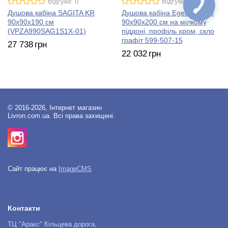
Відгуки: 0
Відгуки: 0
КНОПКА
ЗВ'ЯЗКУ
Душова кабіна SAGITA KR
Душова кабіна Eger Balaton
90х90х190 см
90х90х200 см на мілкому
(VPZA990SAG1S1X-01)
піддоні, профіль хром, скло
графіт 599-507-15
27 738
грн
22 032
грн
© 2016-2026, Інтернет магазин
Livron.com.ua. Всі права захищені.
Сайт працює на
ImageCMS
Контакти
ТЦ "Аракс" Кільцева дорога,