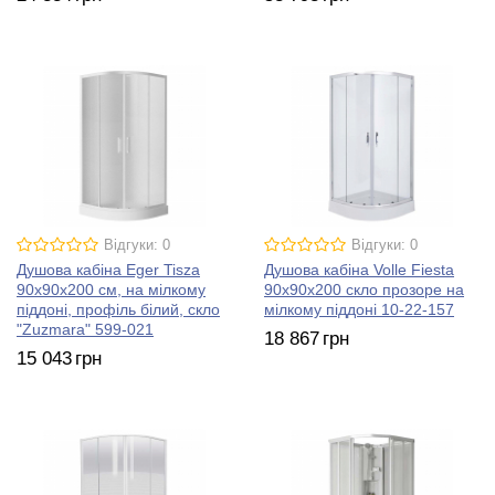
Відгуки: 0
Відгуки: 0
Душова кабіна Eger Tisza
Душова кабіна Volle Fiesta
90х90х200 см, на мілкому
90х90х200 скло прозоре на
піддоні, профіль білий, скло
мілкому піддоні 10-22-157
"Zuzmara" 599-021
18 867
грн
15 043
грн