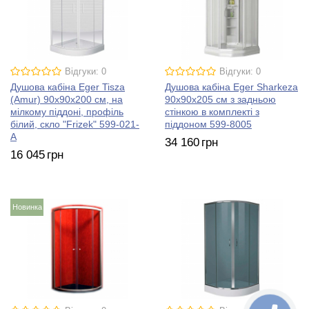
Відгуки: 0
Відгуки: 0
Душова кабіна Eger Tisza
Душова кабіна Eger Sharkeza
(Amur) 90х90х200 см, на
90х90х205 см з задньою
мілкому піддоні, профіль
стінкою в комплекті з
білий, скло "Frizek" 599-021-
піддоном 599-8005
A
34 160
грн
16 045
грн
Новинка