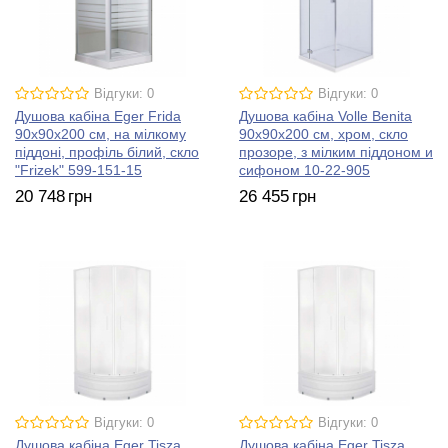
Відгуки: 0
Відгуки: 0
Душова кабіна Eger Frida
Душова кабіна Volle Benita
90х90х200 см, на мілкому
90х90х200 см, хром, скло
піддоні, профіль білий, скло
прозоре, з мілким піддоном и
"Frizek" 599-151-15
сифоном 10-22-905
20 748
грн
26 455
грн
Відгуки: 0
Відгуки: 0
Душова кабіна Eger Tisza
Душова кабіна Eger Tisza