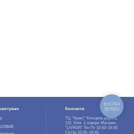
КНОПКА
ристувач
Контакти
ЗВ'ЯЗКУ
д
ТЦ "Аракс" Кільцева дорога,
110, Київ -1 поверх Магазин
страція
"LIVRON" Пн–Пт 10:00–19:45
Сб-Нд 10:00–19:45
івняння