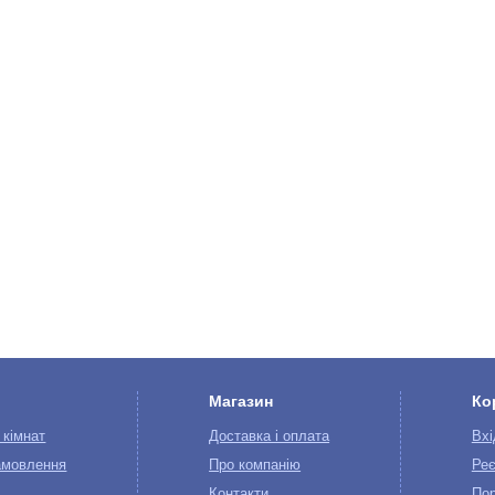
Магазин
Ко
 кімнат
Доставка і оплата
Вхі
амовлення
Про компанію
Реє
Контакти
Пор