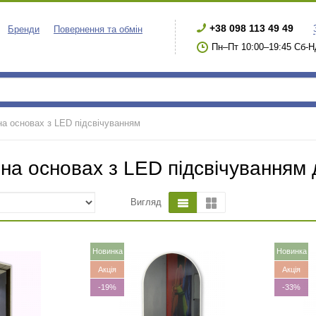
+38 098 113 49 49
Бренди
Повернення та обмін
Пн–Пт 10:00–19:45 Сб-Н
на основах з LED підсвічуванням
на основах з LED підсвічуванням 
Вигляд
Новинка
Новинка
Акція
Акція
-19%
-33%