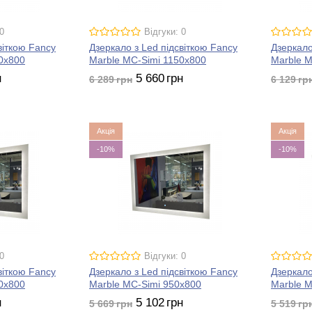
0
Відгуки: 0
віткою Fancy
Дзеркало з Led підсвіткою Fancy
Дзеркало
0x800
Marble MC-Simi 1150x800
Marble M
н
5 660
грн
6 289
грн
6 129
гр
Акція
Акція
-10%
-10%
0
Відгуки: 0
віткою Fancy
Дзеркало з Led підсвіткою Fancy
Дзеркало
0x800
Marble MC-Simi 950x800
Marble M
н
5 102
грн
5 669
грн
5 519
гр