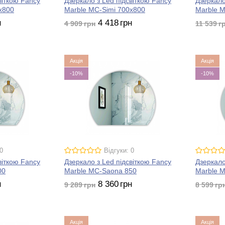
віткою Fancy
Дзеркало з Led підсвіткою Fancy
Дзеркало
x800
Marble MC-Simi 700x800
Marble 
н
4 418
грн
4 909
грн
11 539
г
Акція
Акція
-10%
-10%
0
Відгуки: 0
віткою Fancy
Дзеркало з Led підсвіткою Fancy
Дзеркало
00
Marble MC-Saona 850
Marble 
н
8 360
грн
9 289
грн
8 599
гр
Акція
Акція