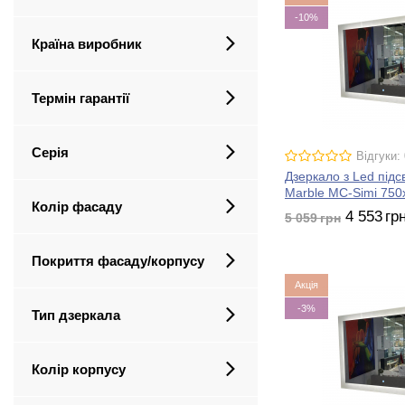
-10%
Країна виробник
Термін гарантії
Серія
Відгуки: 
Дзеркало з Led підс
Marble MC-Simi 750
Колір фасаду
4 553
гр
5 059
грн
Покриття фасаду/корпусу
Акція
-3%
Тип дзеркала
Колір корпусу