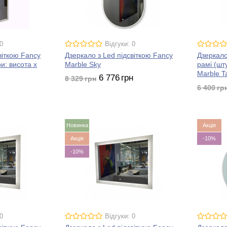
0
Відгуки: 0
віткою Fancy
Дзеркало з Led підсвіткою Fancy
Дзеркало 
и: висота х
Marble Sky
рамі (шт
Marble Ta
6 776
грн
8 329
грн
6 400
гр
Новинка
Акція
Акція
-10%
-10%
0
Відгуки: 0