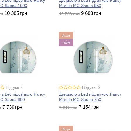
 з Led підсвіткою Fancy
Дзеркало з Led підсвіткою Fancy
MC-Saona 1000
Marble MC-Saona 950
10 385
грн
9 683
грн
рн
10 759
грн
Акція
-10%
Відгуки: 0
Відгуки: 0
 з Led підсвіткою Fancy
Дзеркало з Led підсвіткою Fancy
MC-Saona 800
Marble MC-Saona 750
7 739
грн
7 154
грн
н
7 949
грн
Акція