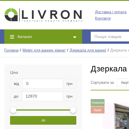
Доставка і оплата
Контакти
Каталог
Головна
Меблі для ванних кімнат
Дзеркала для ванної
Дзеркала 
Дзеркала 
Ціна
Сортувати за
від
грн
до
грн
Новинка
Акція
ok