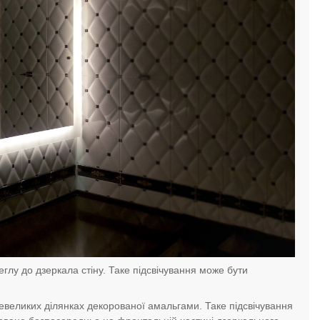
еглу до дзеркала стіну. Таке підсвічування може бути
невеликих ділянках декорованої амальгами. Таке підсвічування