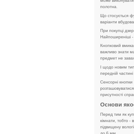
може виконувати 
полотна.
Що стосується фу
варіанти вбудова
При покупці дзер
Найпоширеніші - 
Кнопковий вмикач
важливо знати ма
предмет не зава
І щодо новим тип
передній частині 
Сенсорні кнопки 
розташовуватися 
присутності спра
Основи якос
Перед тим як куп
кімнати, тобто -
підвищену вологі
до 6 мм.