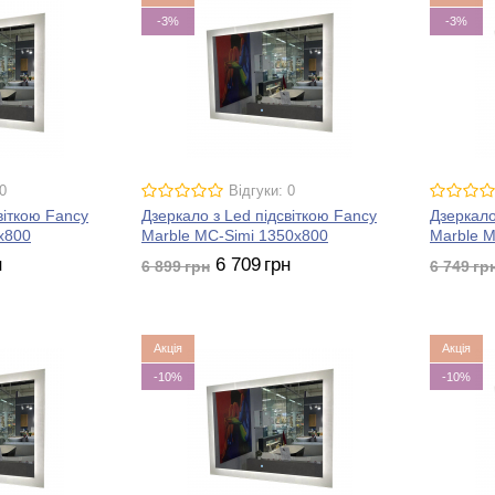
-3%
-3%
0
Відгуки: 0
віткою Fancy
Дзеркало з Led підсвіткою Fancy
Дзеркало
x800
Marble MC-Simi 1350x800
Marble M
н
6 709
грн
6 899
грн
6 749
гр
Акція
Акція
-10%
-10%