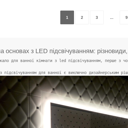
1
2
3
...
9
а основах з LED підсвічуванням: різновиди,
кало для ванної кімнати з led підсвічуванням, перше з чо
з підсвічуванням для ванної є виключно дизайнерським ріш