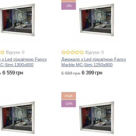
-3%
Відгуки: 0
Відгуки: 0
 з Led підсвіткою Fancy
Дзеркало з Led підсвіткою Fancy
C-Simi 1300x800
Marble MC-Simi 1250x800
6 559
грн
6 399
грн
н
6 589
грн
Акція
-10%