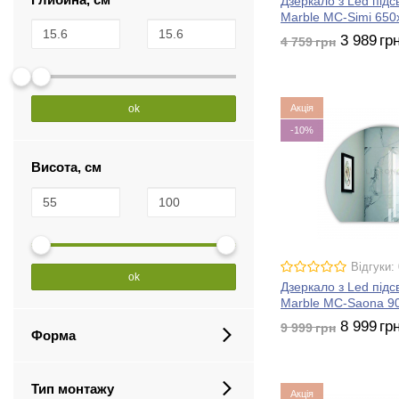
Дзеркало з Led підс
Marble MC-Simi 650
3 989
гр
4 759
грн
Акція
ok
-10%
Висота, см
Відгуки: 
ok
Дзеркало з Led підс
Marble MC-Saona 9
8 999
гр
9 999
грн
Форма
Тип монтажу
Акція