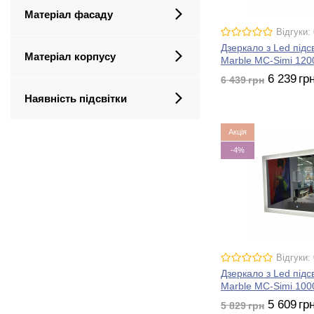
Матеріал фасаду
Відгуки: 
Дзеркало з Led підс
Матеріал корпусу
Marble MC-Simi 120
6 239
гр
6 439
грн
Наявність підсвітки
Акція
-4%
Відгуки: 
Дзеркало з Led підс
Marble MC-Simi 100
5 609
гр
5 829
грн