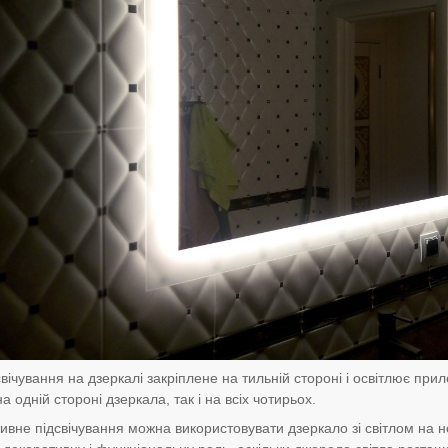
вічування на дзеркалі закріплене на тильній стороні і освітлює прил
 одній стороні дзеркала, так і на всіх чотирьох.
ивне підсвічування можна використовувати дзеркало зі світлом на 