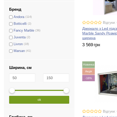
Бренд
Andora
(114)
Відгуки: 
Botticelli
(2)
Дзеркало з Led підс
Fancy Marble
(36)
Marble Sandy Розмір
Juventa
(2)
ширина
Livron
(18)
3 569
грн
Marsan
(41)
Новинка
Ширина, см
Акція
-16%
ok
Відгуки: 
Глибина, см