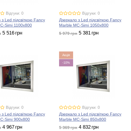
Відгуки: 0
Відгуки: 0
 з Led підсвіткою Fancy
Дзеркало з Led підсвіткою Fancy
C-Simi 1100x800
Marble MC-Simi 1050x800
5 516
грн
5 381
грн
н
5 979
грн
Акція
-10%
Відгуки: 0
Відгуки: 0
 з Led підсвіткою Fancy
Дзеркало з Led підсвіткою Fancy
C-Simi 900x800
Marble MC-Simi 850x800
4 967
грн
4 832
грн
н
5 369
грн