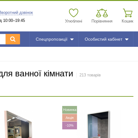
Зворотний дзвінок
д 10:00–19:45
Улюблені
Порівняння
Кошик
Спецпропозиції
Особистий кабінет
для ванної кімнати
213 товарів
Новинка
Акція
-10%