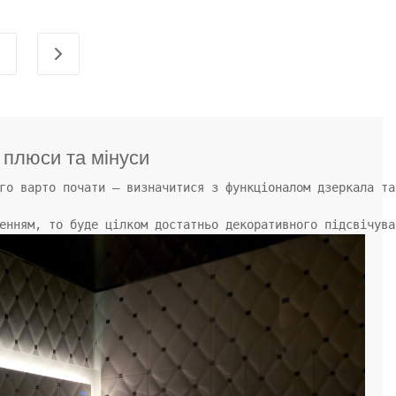
 плюси та мінуси
го варто почати – визначитися з функціоналом дзеркала та
енням, то буде цілком достатньо декоративного підсвічува