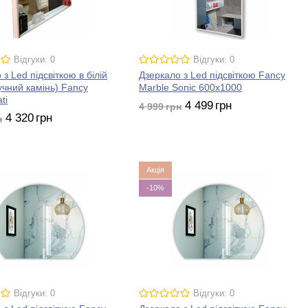
Відгуки: 0
Відгуки: 0
з Led підсвіткою в білій
Дзеркало з Led підсвіткою Fancy
учний камінь) Fancy
Marble Sonic 600x1000
ti
4 499
грн
4 999
грн
4 320
грн
н
Акція
-10%
Відгуки: 0
Відгуки: 0