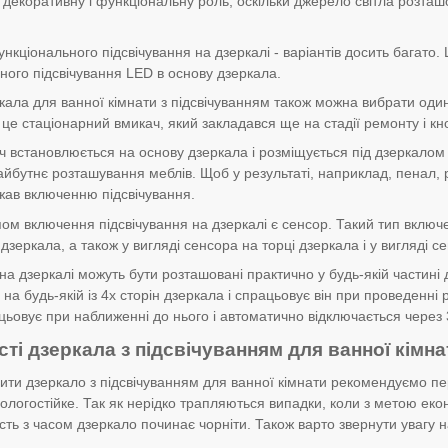
декоративну і функціональну роль, оскільки джерело світла розта
нкціонального підсвічування на дзеркалі - варіантів досить багато.
ного підсвічування LED в основу дзеркала.
кала для ванної кімнати з підсвічуванням також можна вибрати один 
це стаціонарний вмикач, який закладався ще на стадії ремонту і к
 встановлюється на основу дзеркала і розміщується під дзеркалом а
йбутнє розташування меблів. Щоб у результаті, наприклад, пенал, 
жав включенню підсвічування.
ом включення підсвічування на дзеркалі є сенсор. Такий тип включ
дзеркала, а також у вигляді сенсора на торці дзеркала і у вигляді с
на дзеркалі можуть бути розташовані практично у будь-якій частині
на будь-якій із 4х сторін дзеркала і спрацьовує він при проведенні
цьовує при наближенні до нього і автоматично відключається через 30
ті дзеркала з підсвічуванням для ванної кімна
ити дзеркало з підсвічуванням для ванної кімнати рекомендуємо п
 вологостійке. Так як нерідко трапляються випадки, коли з метою ек
сть з часом дзеркало починає чорніти. Також варто звернути увагу 