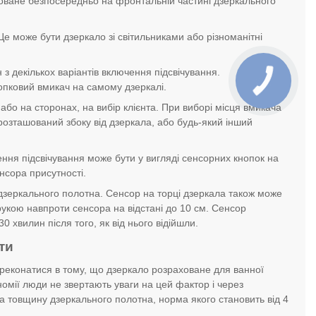
шоване безпосередньо на фронтальній частині дзеркального
 Це може бути дзеркало зі світильниками або різноманітні
з декількох варіантів включення підсвічування.
нопковий вмикач на самому дзеркалі.
бо на сторонах, на вибір клієнта. При виборі місця вмикача
розташований збоку від дзеркала, або будь-який інший
ення підсвічування може бути у вигляді сенсорних кнопок на
енсора присутності.
 дзеркального полотна. Сенсор на торці дзеркала також може
 рукою навпроти сенсора на відстані до 10 см. Сенсор
 хвилин після того, як від нього відійшли.
ти
ереконатися в тому, що дзеркало розраховане для ванної
ономії люди не звертають уваги на цей фактор і через
на товщину дзеркального полотна, норма якого становить від 4