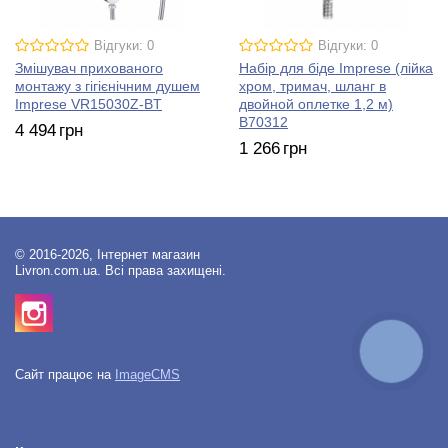
Відгуки: 0
Відгуки: 0
Змішувач прихованого
Набір для біде Imprese (лійка
монтажу з гігієнічним душем
хром, тримач, шланг в
Imprese VR15030Z-BT
двойной оплетке 1,2 м)
B70312
4 494
грн
1 266
грн
© 2016-2026, Інтернет магазин
Livron.com.ua. Всі права захищені.
КНОПКА
ЗВ'ЯЗКУ
Сайт працює на
ImageCMS