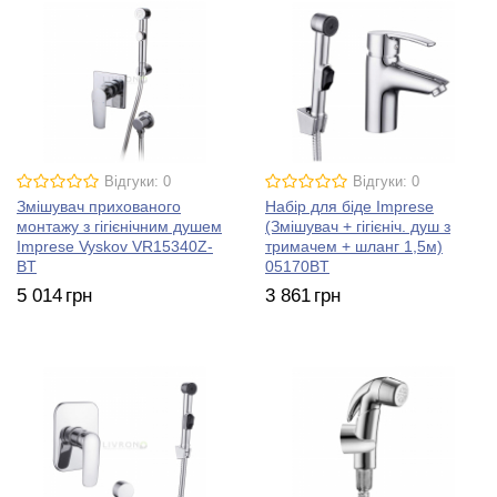
Відгуки: 0
Відгуки: 0
Змішувач прихованого
Набір для біде Imprese
монтажу з гігієнічним душем
(Змішувач + гігієніч. душ з
Imprese Vyskov VR15340Z-
тримачем + шланг 1,5м)
BT
05170BT
5 014
грн
3 861
грн