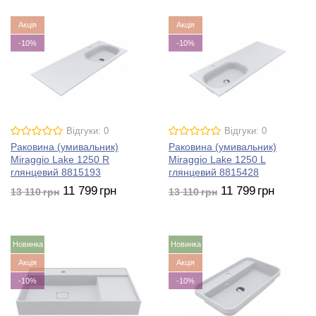
Акція
Акція
-10%
-10%
Відгуки: 0
Відгуки: 0
Раковина (умивальник)
Раковина (умивальник)
Miraggio Lake 1250 R
Miraggio Lake 1250 L
глянцевий 8815193
глянцевий 8815428
11 799
грн
11 799
грн
13 110
грн
13 110
грн
Новинка
Новинка
Акція
Акція
-10%
-10%