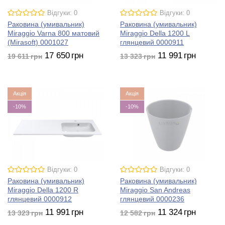
Відгуки: 0
Відгуки: 0
Раковина (умивальник)
Раковина (умивальник)
Miraggio Varna 800 матовий
Miraggio Della 1200 L
(Mirasoft) 0001027
глянцевий 0000911
17 650
грн
11 991
грн
19 611
грн
13 323
грн
Акція
Акція
-10%
-10%
Відгуки: 0
Відгуки: 0
Раковина (умивальник)
Раковина (умивальник)
Miraggio Della 1200 R
Miraggio San Andreas
глянцевий 0000912
глянцевий 0000236
11 991
грн
11 324
грн
13 323
грн
12 582
грн