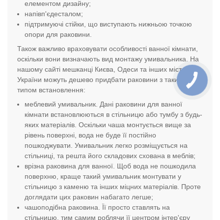
елементом дизайну;
напівп'єдесталом;
підтримуючі стійки, що виступають нижньою точкою
опори для раковини.
Також важливо враховувати особливості ванної кімнати,
оскільки вони визначають вид монтажу умивальника. На
нашому сайті мешканці Києва, Одеси та інших міст
України можуть дешево придбати раковини з таким
типом встановлення:
меблевий умивальник. Дані раковини для ванної
кімнати встановлюються в стільницю або тумбу з будь-
яких матеріалів. Оскільки чаша монтується вище за
рівень поверхні, вода не буде її постійно
пошкоджувати. Умивальник легко розміщується на
стільниці, та решта його складових схована в меблів;
врізна раковина для ванної. Щоб вода не пошкодила
поверхню, краще такий умивальник монтувати у
стільницю з каменю та інших міцних матеріалів. Проте
доглядати цих раковин набагато легше;
чашоподібна раковина. Її просто ставлять на
стільницю, тим самим роблячи її центром інтер'єру