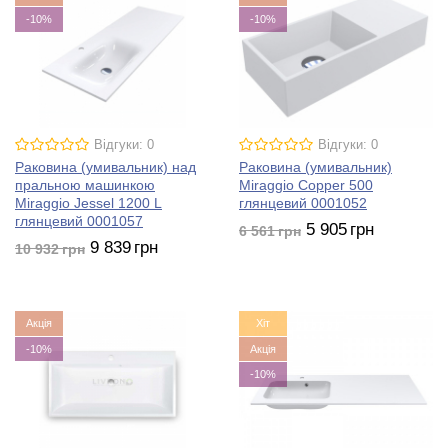
-10%
-10%
Відгуки: 0
Відгуки: 0
Раковина (умивальник) над
Раковина (умивальник)
пральною машинкою
Miraggio Copper 500
Miraggio Jessel 1200 L
глянцевий 0001052
глянцевий 0001057
5 905
грн
6 561
грн
9 839
грн
10 932
грн
Акція
Хіт
-10%
Акція
-10%