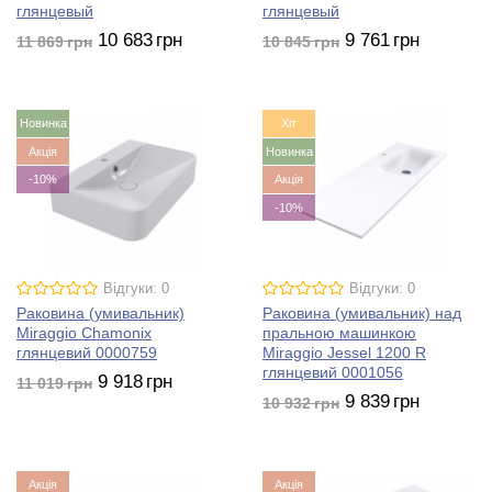
глянцевый
глянцевый
10 683
грн
9 761
грн
11 869
грн
10 845
грн
Новинка
Хіт
Акція
Новинка
-10%
Акція
-10%
Відгуки: 0
Відгуки: 0
Раковина (умивальник)
Раковина (умивальник) над
Miraggio Chamonix
пральною машинкою
глянцевий 0000759
Miraggio Jessel 1200 R
глянцевий 0001056
9 918
грн
11 019
грн
9 839
грн
10 932
грн
Акція
Акція