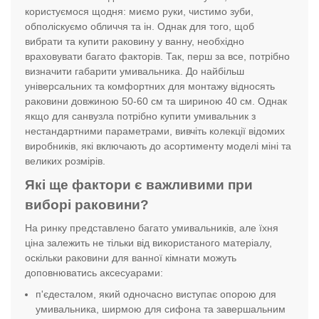
користуємося щодня: миємо руки, чистимо зуби,
обполіскуємо обличчя та ін. Однак для того, щоб
вибрати та купити раковину у ванну, необхідно
враховувати багато факторів. Так, перш за все, потрібно
визначити габарити умивальника. До найбільш
універсальних та комфортних для монтажу відносять
раковини довжиною 50-60 см та шириною 40 см. Однак
якщо для санвузла потрібно купити умивальник з
нестандартними параметрами, вивчіть колекції відомих
виробників, які включають до асортименту моделі міні та
великих розмірів.
Які ще фактори є важливими при
виборі раковини?
На ринку представлено багато умивальників, але їхня
ціна залежить не тільки від використаного матеріалу,
оскільки раковини для ванної кімнати можуть
доповнюватись аксесуарами:
п'єдесталом, який одночасно виступає опорою для
умивальника, ширмою для сифона та завершальним