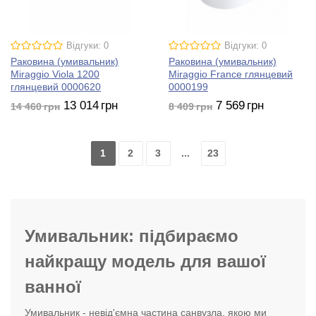
Відгуки: 0
Відгуки: 0
Раковина (умивальник)
Раковина (умивальник)
Miraggio Viola 1200
Miraggio France глянцевий
глянцевий 0000620
0000199
13 014
грн
7 569
грн
14 460
грн
8 409
грн
1
2
3
...
23
Умивальник: підбираємо
найкращу модель для вашої
ванної
Умивальник - невід'ємна частина санвузла, якою ми