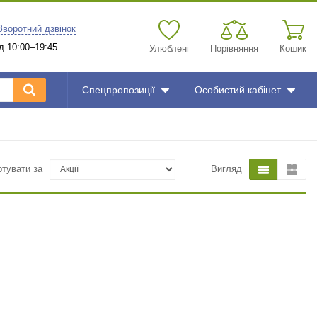
Зворотний дзвінок
д 10:00–19:45
Улюблені
Порівняння
Кошик
Спецпропозиції
Особистий кабінет
ртувати за
Вигляд