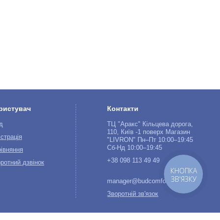
ристувач
Контакти
д
ТЦ "Аракс" Кільцева дорога,
110, Київ -1 поверх Магазин
страція
"LIVRON" Пн–Пт 10:00–19:45
Сб-Нд 10:00–19:45
івняння
+38 098 113 49 49
ротний дзвінок
КНОПКА
ЗВ'ЯЗКУ
manager@budcomfort.com.ua
Зворотній зв'язок