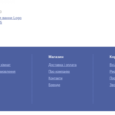
0
я ванни Logo
75
Магазин
Ко
 кімнат
Доставка і оплата
Вхі
амовлення
Про компанію
Реє
Контакти
Пор
Бренди
Зво