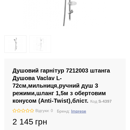
Душовий гарнітур 7212003 штанга
Душова Vaclav L-
72см,мильниця,ручний душ 3
режими,шланг 1,5м з обертовим
конусом (Anti-Twist),бліст.
Код
S-4397
Відгуки: 0
Бренд:
Imprese
2 145
грн