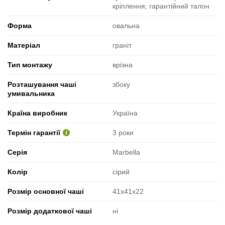
кріплення; гарантійний талон
Форма
овальна
Матеріал
граніт
Тип монтажу
врізна
Розташування чаші
збоку
умивальника
Країна виробник
Україна
Термін гарантії
3 роки
Серія
Marbella
Колір
сірий
Розмір основної чаші
41x41x22
Розмір додаткової чаші
ні