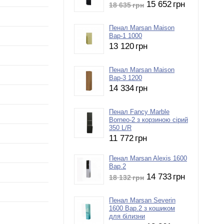
15 652
грн
18 635
грн
Пенал Marsan Maison
Вар-1 1000
13 120
грн
Пенал Marsan Maison
Вар-3 1200
14 334
грн
Пенал Fancy Marble
Borneo-2 з корзиною сірий
350 L/R
11 772
грн
Пенал Marsan Alexis 1600
Вар.2
14 733
грн
18 132
грн
Пенал Marsan Severin
1600 Вар.2 з кошиком
для білизни