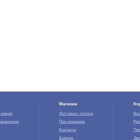
Магазин
Ко
 кімнат
Доставка і оплата
Вхі
амовлення
Про компанію
Реє
Контакти
Пор
Бренди
Зво