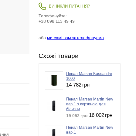
ВИНИКЛИ ПИТАННЯ?
Телефонуйте:
+38 098 113 49 49
або
ми самі вам зателефонуємо
Схожі товари
Пенал Marsan Kassandre
1000
14 782
грн
Пенал Marsan Martin New
вар.1 з корзиною для
білизни
16 002
грн
19 052
грн
Пенал Marsan Martin New
вар.1
лення