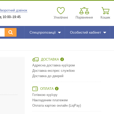
Зворотний дзвінок
д 10:00–19:45
Улюблені
Порівняння
Кошик
Спецпропозиції
Особистий кабінет
ДОСТАВКА
Адресна доставка кур'єром
Доставка експрес службою
Доставка до дверей
ОПЛАТА
Готівкою кур'єру
Накладеним платежем
Оплата картою онлайн (LiqPay)