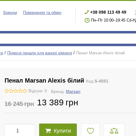
+38 098 113 49 49
Бренди
Повернення та обмін
Пн–Пт 10:00–19:45 Сб-Н
ти
Підвісні пенали для ванної кімнати
Пенал Marsan Alexis білий
Пенал Marsan Alexis білий
Код
S-4551
Відгуки: 0
Бренд:
Marsan
13 389
грн
16 245
грн
Купити