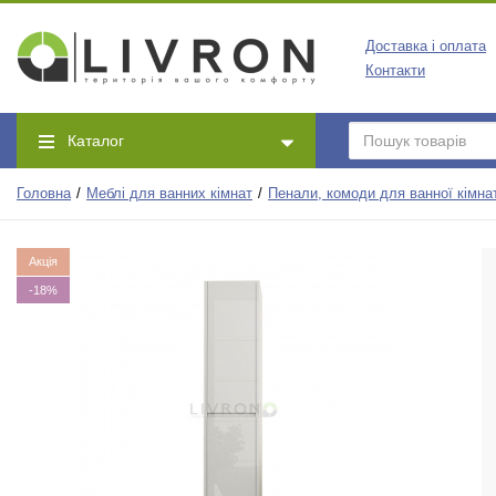
Доставка і оплата
Контакти
Каталог
Головна
Меблі для ванних кімнат
Пенали, комоди для ванної кімна
Акція
-18%