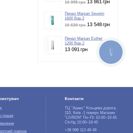
13 861
грн
16 995
грн
Пенал Marsan Severin
1600 Вар.2
13 548
грн
16 630
грн
Пенал Marsan Esther
1200 Вар.2
13 091
грн
КНОПКА
ЗВ'ЯЗКУ
ристувач
Контакти
д
ТЦ "Аракс" Кільцева дорога,
110, Київ -1 поверх Магазин
страція
"LIVRON" Пн–Пт 10:00–19:45
Сб-Нд 10:00–19:45
івняння
+38 098 113 49 49
ротний дзвінок