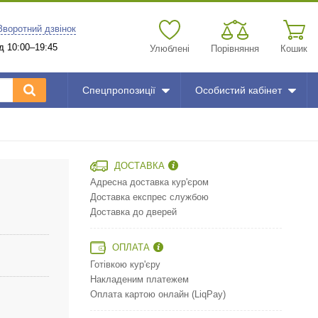
Зворотний дзвінок
д 10:00–19:45
Улюблені
Порівняння
Кошик
Спецпропозиції
Особистий кабінет
й
ДОСТАВКА
Адресна доставка кур'єром
Доставка експрес службою
Доставка до дверей
ОПЛАТА
Готівкою кур'єру
Накладеним платежем
Оплата картою онлайн (LiqPay)