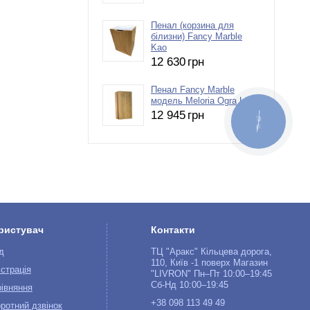
Пенал (корзина для
білизни) Fancy Marble
Kao
12 630
грн
Пенал Fancy Marble
модель Meloria Ogra L/R
12 945
грн
КНОПКА
ЗВ'ЯЗКУ
ристувач
Контакти
д
ТЦ "Аракс" Кільцева дорога,
110, Київ -1 поверх Магазин
страція
"LIVRON" Пн–Пт 10:00–19:45
Сб-Нд 10:00–19:45
івняння
+38 098 113 49 49
ротний дзвінок