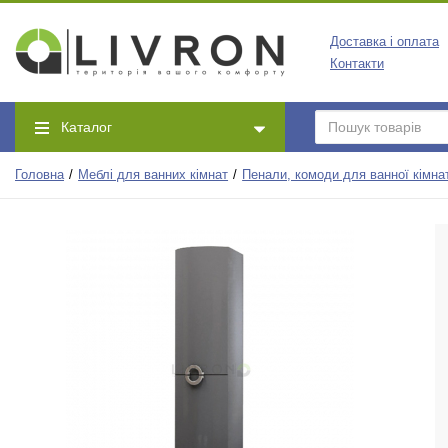
Доставка і оплата
Контакти
Каталог
Головна
Меблі для ванних кімнат
Пенали, комоди для ванної кімна