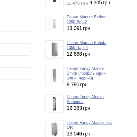
9 305
грн
11 476
грн
Пенал Marsan Esther
1200 Вар.2
13 091
грн
Пенал Marsan Batista
1050 Вар. 1
12 668
грн
Пенал Fancy Marble
Smith (профіль сірий,
білий, чорний)
9 790
грн
Пенал Fancy Marble
Barbados
12 383
грн
Пенал Fancy Marble Tira
L/R
13 046
грн