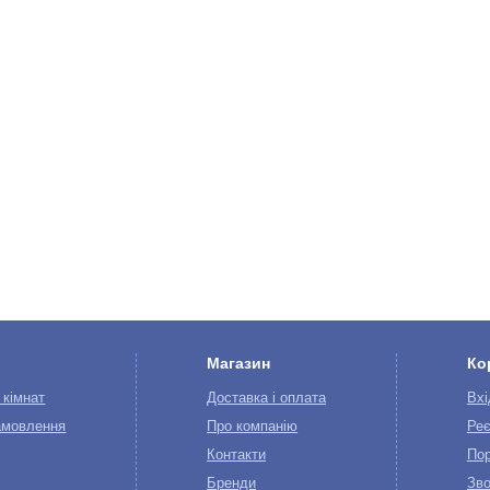
Магазин
Ко
 кімнат
Доставка і оплата
Вхі
амовлення
Про компанію
Реє
Контакти
Пор
Бренди
Зво