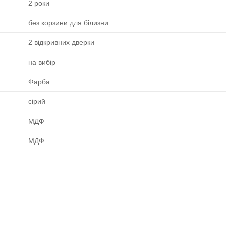
2 роки
без корзини для білизни
2 відкривних дверки
на вибір
Фарба
сірий
МДФ
МДФ