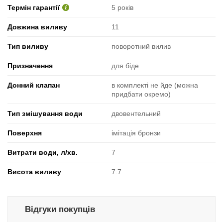
Термін гарантії
5 років
Довжина виливу
11
Тип виливу
поворотний вилив
Призначення
для біде
Донний клапан
в комплекті не йде (можна
придбати окремо)
Тип змішування води
двовентельний
Поверхня
імітація бронзи
Витрати води, л/хв.
7
Висота виливу
7.7
Відгуки покупців