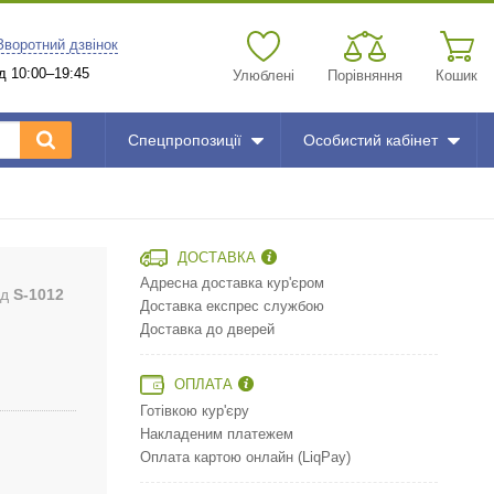
Зворотний дзвінок
д 10:00–19:45
Улюблені
Порівняння
Кошик
Спецпропозиції
Особистий кабінет
ДОСТАВКА
Адресна доставка кур'єром
од
S-1012
Доставка експрес службою
Доставка до дверей
ОПЛАТА
Готівкою кур'єру
Накладеним платежем
Оплата картою онлайн (LiqPay)