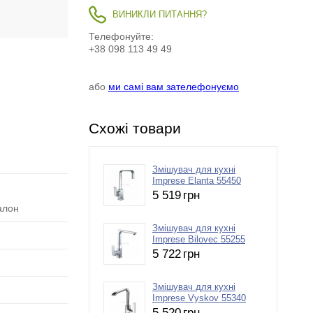
ВИНИКЛИ ПИТАННЯ?
Телефонуйте:
+38 098 113 49 49
або
ми самі вам зателефонуємо
Схожі товари
Змішувач для кухні
Imprese Elanta 55450
5 519
грн
алон
Змішувач для кухні
Imprese Bilovec 55255
5 722
грн
Змішувач для кухні
Imprese Vyskov 55340
5 520
грн