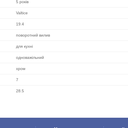
5 років
Valtice
19.4
поворотний вилив
для кухні
одноважільний
хром
7
28.5