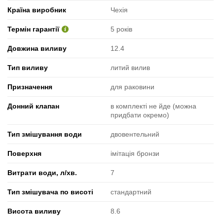
Країна виробник
Чехія
Термін гарантії
5 років
Довжина виливу
12.4
Тип виливу
литий вилив
Призначення
для раковини
Донний клапан
в комплекті не йде (можна
придбати окремо)
Тип змішування води
двовентельний
Поверхня
імітація бронзи
Витрати води, л/хв.
7
Тип змішувача по висоті
стандартний
Висота виливу
8.6