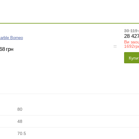
30 119
28 42
arble Borneo
Ви зао
1692гр
68
грн
Купи
80
48
70.5