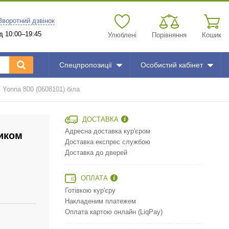
Зворотний дзвінок
д 10:00–19:45
Улюблені
Порівняння
Кошик
Спецпропозиції
Особистий кабінет
 Yonna 800 (0608101) біла
ДОСТАВКА
Адресна доставка кур'єром
ником
Доставка експрес службою
Доставка до дверей
ОПЛАТА
Готівкою кур'єру
Накладеним платежем
Оплата картою онлайн (LiqPay)