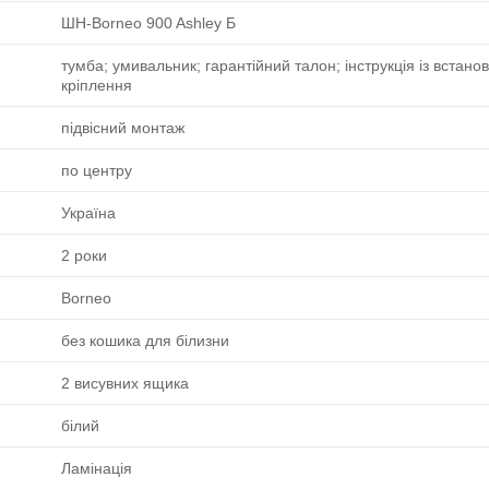
ШН-Borneo 900 Ashley Б
тумба; умивальник; гарантійний талон; інструкція із встано
кріплення
підвісний монтаж
по центру
Україна
2 роки
Borneo
без кошика для білизни
2 висувних ящика
білий
Ламінація