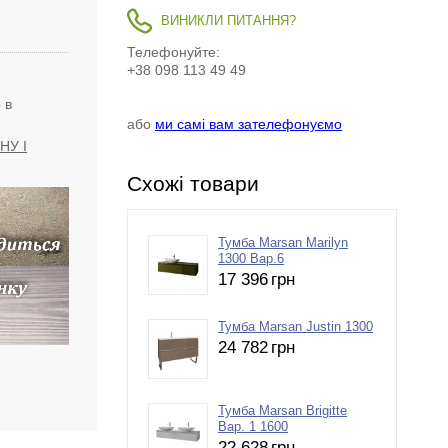
ВИНИКЛИ ПИТАННЯ?
Телефонуйте:
+38 098 113 49 49
 в
або
ми самі вам зателефонуємо
НУ І
Схожі товари
Тумба Marsan Marilyn
1300 Вар.6
17 396
грн
Тумба Marsan Justin 1300
24 782
грн
Тумба Marsan Brigitte
Вар. 1 1600
22 628
грн