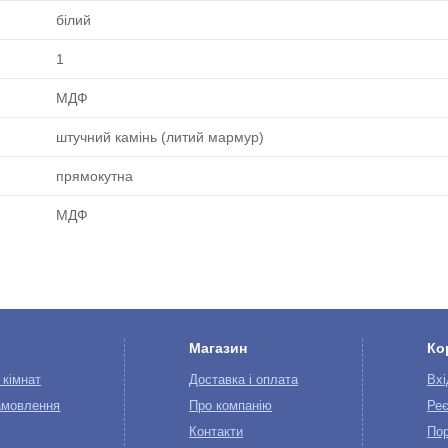
білий
1
МДФ
штучний камінь (литий мармур)
прямокутна
МДФ
Магазин
Ко
 кімнат
Доставка і оплата
Вхі
амовлення
Про компанію
Реє
Контакти
Пор