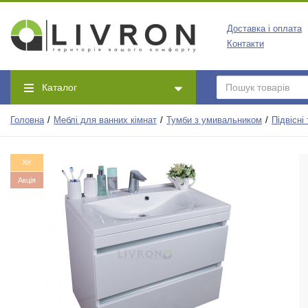
Доставка і оплата
Контакти
Каталог
Головна
Меблі для ванних кімнат
Тумби з умивальником
Підвісні
Хіт
Акція