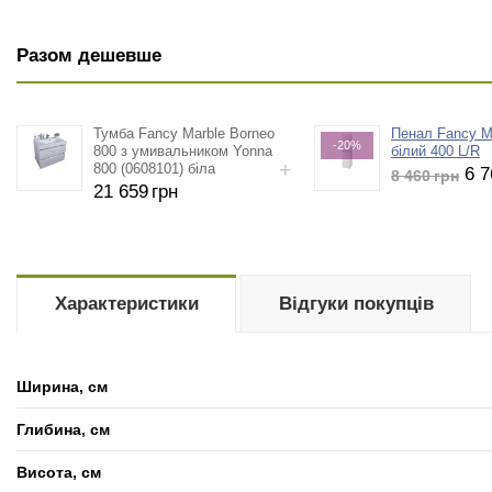
Разом дешевше
Тумба Fancy Marble Borneo
Пенал Fancy M
-20%
800 з умивальником Yonna
білий 400 L/R
800 (0608101) біла
6 7
8 460
грн
21 659
грн
Характеристики
Відгуки покупців
Ширина, см
Глибина, см
Висота, см