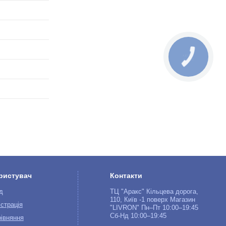
КНОПКА
ЗВ'ЯЗКУ
ристувач
Контакти
д
ТЦ "Аракс" Кільцева дорога,
110, Київ -1 поверх Магазин
страція
"LIVRON" Пн–Пт 10:00–19:45
Сб-Нд 10:00–19:45
івняння