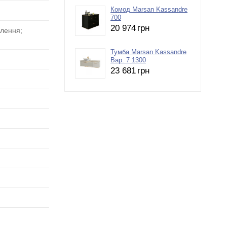
Комод Marsan Kassandre
700
20 974
грн
влення;
Тумба Marsan Kassandre
Вар. 7 1300
23 681
грн