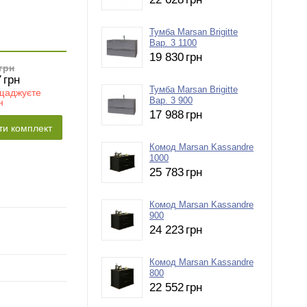
Тумба Marsan Brigitte
Вар. 3 1100
19 830
грн
грн
7
грн
Тумба Marsan Brigitte
щаджуєте
Вар. 3 900
н
17 988
грн
ти комплект
Комод Marsan Kassandre
1000
25 783
грн
Комод Marsan Kassandre
900
24 223
грн
Комод Marsan Kassandre
800
22 552
грн