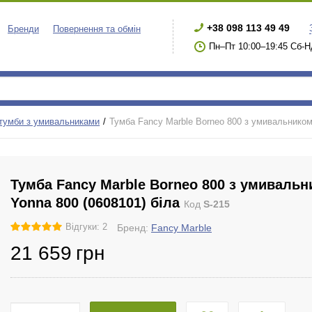
+38 098 113 49 49
Бренди
Повернення та обмін
Пн–Пт 10:00–19:45 Сб-Н
 тумби з умивальниками
Тумба Fancy Marble Borneo 800 з умивальником
Тумба Fancy Marble Borneo 800 з умиваль
Yonna 800 (0608101) біла
Код
S-215
Відгуки: 2
Бренд:
Fancy Marble
21 659
грн