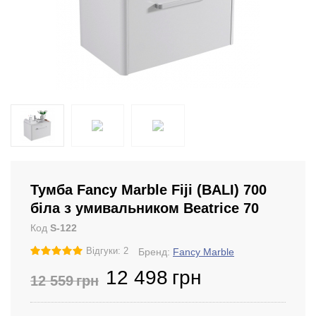
Тумба Fancy Marble Fiji (BALI) 700
біла з умивальником Beatrice 70
Код
S-122
Відгуки: 2
Бренд:
Fancy Marble
12 498
грн
12 559
грн