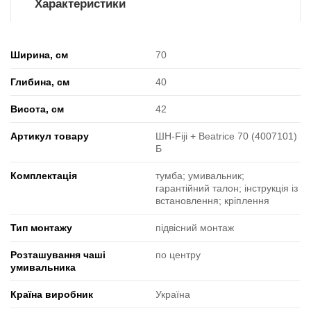
Характеристики
Ширина, см
70
Глибина, см
40
Висота, см
42
Артикул товару
ШН-Fiji + Beatrice 70 (4007101)
Б
Комплектація
тумба; умивальник;
гарантійний талон; інструкція із
встановлення; кріплення
Тип монтажу
підвісний монтаж
Розташування чаші
по центру
умивальника
Країна виробник
Україна