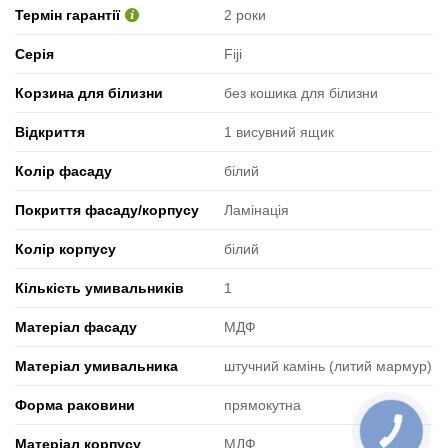
Термін гарантії
2 роки
Серія
Fiji
Корзина для білизни
без кошика для білизни
Відкриття
1 висувний ящик
Колір фасаду
білий
Покриття фасаду/корпусу
Ламінація
Колір корпусу
білий
Кількість умивальників
1
Матеріал фасаду
МДФ
Матеріал умивальника
штучний камінь (литий мармур)
Форма раковини
прямокутна
КНОПКА
ЗВ'ЯЗКУ
Матеріал корпусу
МДФ