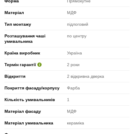
Форма
Прямокутне
Матеріал
МДФ
Тип монтажу
підлоговий
Розташування чаші
по центру
умивальника
Країна виробник
Україна
Термін гарантії
2 роки
Відкриття
2 відкривна дверка
Покриття фасаду/корпусу
Фарба
Кількість умивальників
1
Матеріал фасаду
МДФ
Матеріал умивальника
кераміка