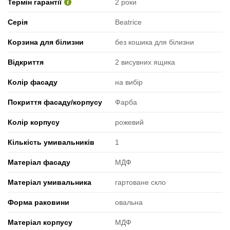
Термін гарантії
2 роки
Серія
Beatrice
Корзина для білизни
без кошика для білизни
Відкриття
2 висувних ящика
Колір фасаду
на вибір
Покриття фасаду/корпусу
Фарба
Колір корпусу
рожевий
Кількість умивальників
1
Матеріал фасаду
МДФ
Матеріал умивальника
гартоване скло
Форма раковини
овальна
Матеріал корпусу
МДФ