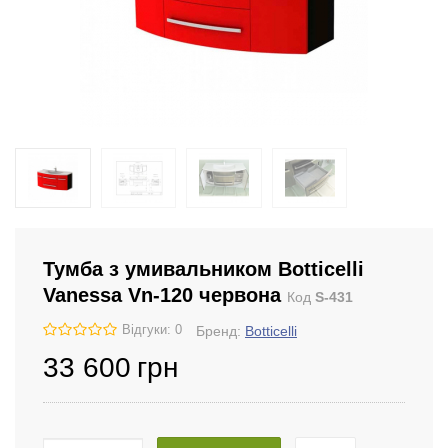
Тумба з умивальником Botticelli
Vanessa Vn-120 червона
Код
S-431
Відгуки: 0
Бренд:
Botticelli
33 600
грн