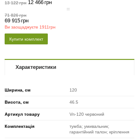
12 466
грн
13 122
грн
71 826
грн
69 915
грн
Ви заощаджуєте
1911грн
Купити комплект
Характеристики
Ширина, см
120
Висота, см
46.5
Артикул товару
Vn-120 червоний
Комплектація
тумба; умивальник;
гарантійний талон; кріплення