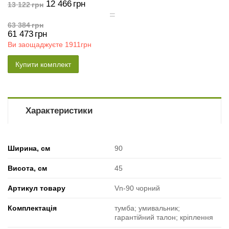
12 466
грн
13 122
грн
63 384
грн
61 473
грн
Ви заощаджуєте
1911грн
Купити комплект
Характеристики
Ширина, см
90
Висота, см
45
Артикул товару
Vn-90 чорний
Комплектація
тумба; умивальник;
гарантійний талон; кріплення