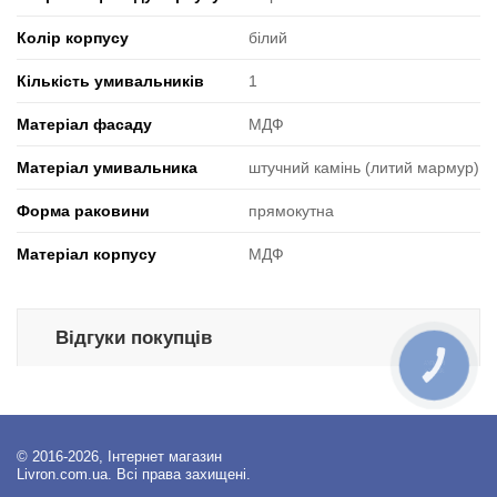
Колір корпусу
білий
Кількість умивальників
1
Матеріал фасаду
МДФ
Матеріал умивальника
штучний камінь (литий мармур)
Форма раковини
прямокутна
Матеріал корпусу
МДФ
Відгуки покупців
КНОПКА
ЗВ'ЯЗКУ
© 2016-2026, Інтернет магазин
Livron.com.ua. Всі права захищені.