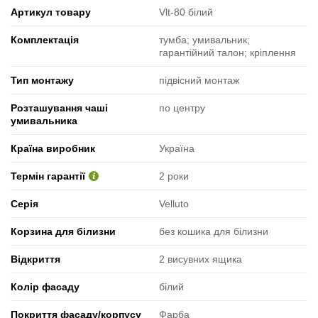
Артикул товару
Vlt-80 білий
Комплектація
тумба; умивальник;
гарантійний талон; кріплення
Тип монтажу
підвісний монтаж
Розташування чаші
по центру
умивальника
Країна виробник
Україна
Термін гарантії
2 роки
Серія
Velluto
Корзина для білизни
без кошика для білизни
Відкриття
2 висувних ящика
Колір фасаду
білий
Покриття фасаду/корпусу
Фарба