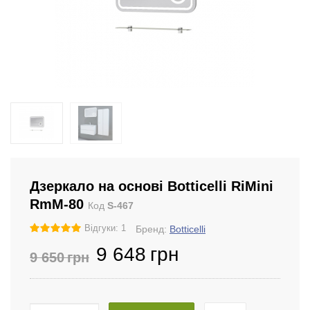
Дзеркало на основі Botticelli RiMini
RmМ-80
Код
S-467
Відгуки: 1
Бренд:
Botticelli
9 648
грн
9 650
грн