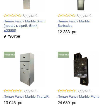
Відгуки: 0
Відгуки: 0
Пенал Fancy Marble Smith
Пенал Fancy Marble
(профіль сірий, білий,
Barbados
чорний)
12 383
грн
9 790
грн
Новинка
Новинка
Відгуки: 0
Відгуки: 0
Пенал Fancy Marble Tira L/R
Пенал Fancy Marble Fieria
13 046
грн
24 680
грн