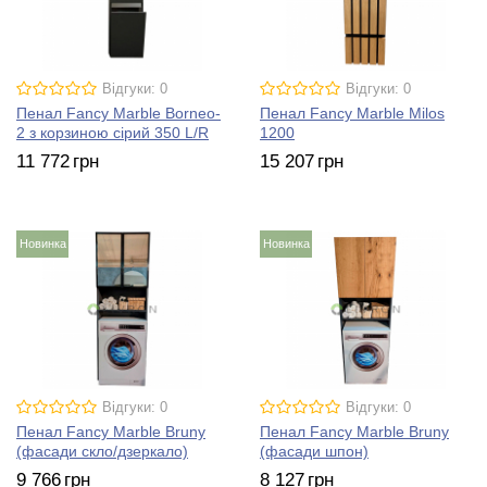
Відгуки: 0
Відгуки: 0
Пенал Fancy Marble Borneo-
Пенал Fancy Marble Milos
2 з корзиною сірий 350 L/R
1200
11 772
грн
15 207
грн
Новинка
Новинка
Відгуки: 0
Відгуки: 0
Пенал Fancy Marble Bruny
Пенал Fancy Marble Bruny
(фасади скло/дзеркало)
(фасади шпон)
9 766
грн
8 127
грн