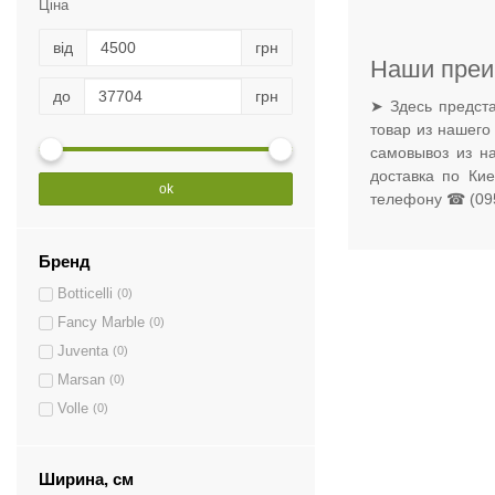
Ціна
від
грн
Наши преи
до
грн
➤ Здесь предста
товар из нашего
самовывоз из н
доставка по Ки
ok
телефону ☎ (095
Бренд
Botticelli
(0)
Fancy Marble
(0)
Juventa
(0)
Marsan
(0)
Volle
(0)
Ширина, см