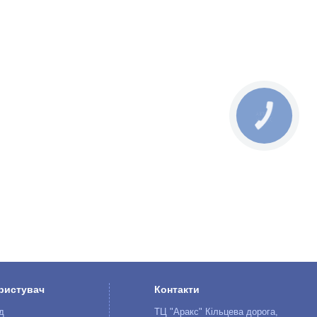
КНОПКА
ЗВ'ЯЗКУ
ристувач
Контакти
д
ТЦ "Аракс" Кільцева дорога,