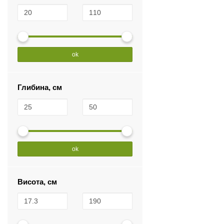
ok
Глибина, см
ok
Висота, см