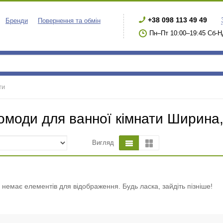
+38 098 113 49 49
Бренди
Повернення та обмін
Пн–Пт 10:00–19:45 Сб-Н
ти
омоди для ванної кімнати Ширина,
Вигляд
і немає елементів для відображення. Будь ласка, зайдіть пізніше!