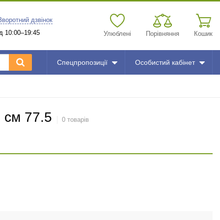
Зворотний дзвінок
д 10:00–19:45
Улюблені
Порівняння
Кошик
Спецпропозиції
Особистий кабінет
 см 77.5
0 товарів