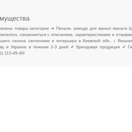
мущества
влены товары категории ➔ Пенали, комоди для ванної кімнати 
 каталога, ознакомиться с описанием, характеристиками и отзыва
ашего салона сантехники и интерьера в Киевской обл., г. Вишн
еву и Украине в течение 2-3 дней ✔ Брендовая продукция ✔ Ги
) 113-49-49!