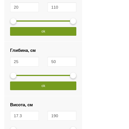
ok
Глибина, см
ok
Висота, см