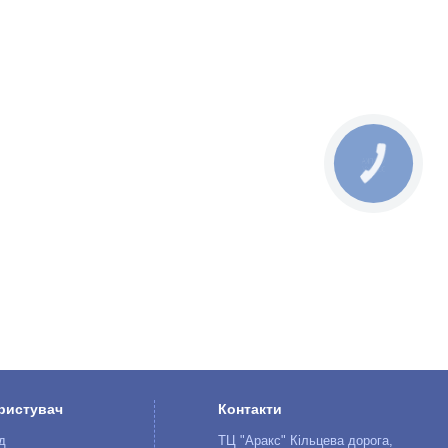
КНОПКА
ЗВ'ЯЗКУ
ристувач
Контакти
д
ТЦ "Аракс" Кільцева дорога,