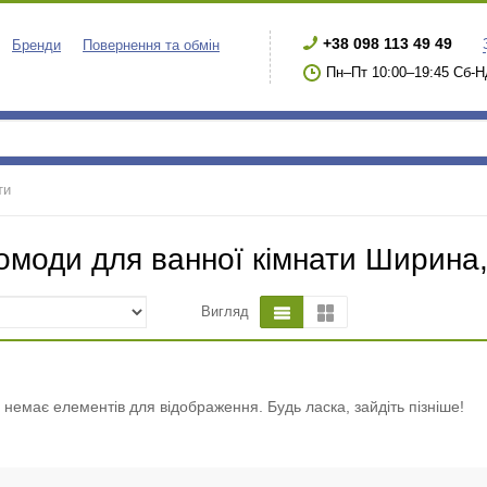
+38 098 113 49 49
Бренди
Повернення та обмін
Пн–Пт 10:00–19:45 Сб-Н
ти
омоди для ванної кімнати Ширина,
Вигляд
і немає елементів для відображення. Будь ласка, зайдіть пізніше!