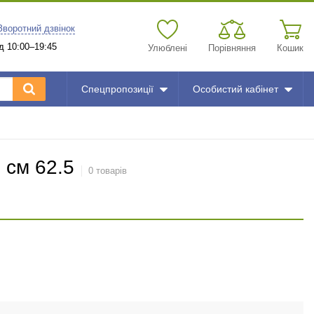
Зворотний дзвінок
д 10:00–19:45
Улюблені
Порівняння
Кошик
Спецпропозиції
Особистий кабінет
 см 62.5
0 товарів