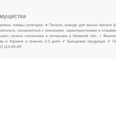
мущества
влены товары категории ➔ Пенали, комоди для ванної кімнати 
 каталога, ознакомиться с описанием, характеристиками и отзыва
ашего салона сантехники и интерьера в Киевской обл., г. Вишн
еву и Украине в течение 2-3 дней ✔ Брендовая продукция ✔ Ги
) 113-49-49!