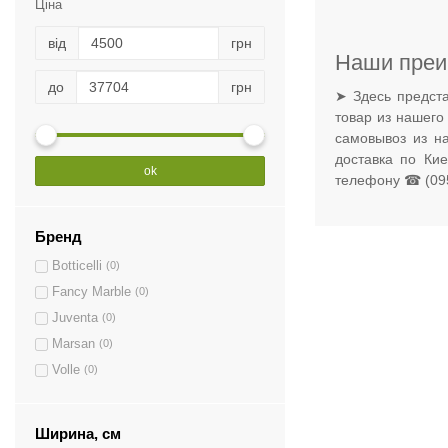
Ціна
від
грн
Наши преи
до
грн
➤ Здесь предста
товар из нашего
самовывоз из н
доставка по Ки
ok
телефону ☎ (095
Бренд
Botticelli
(0)
Fancy Marble
(0)
Juventa
(0)
Marsan
(0)
Volle
(0)
Ширина, см