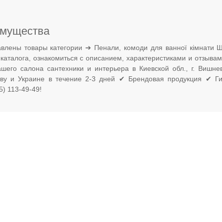
мущества
влены товары категории ➔ Пенали, комоди для ванної кімнати 
 каталога, ознакомиться с описанием, характеристиками и отзыва
ашего салона сантехники и интерьера в Киевской обл., г. Вишн
еву и Украине в течение 2-3 дней ✔ Брендовая продукция ✔ Ги
) 113-49-49!