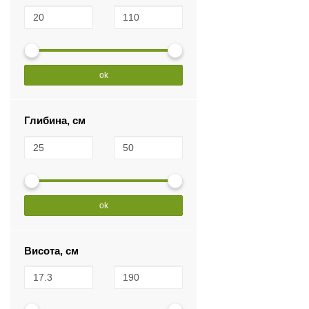
ok
Глибина, см
ok
Висота, см