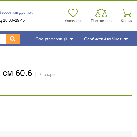
Зворотний дзвінок
д 10:00–19:45
Улюблені
Порівняння
Кошик
Спецпропозиції
Особистий кабінет
 см 60.6
0 товарів