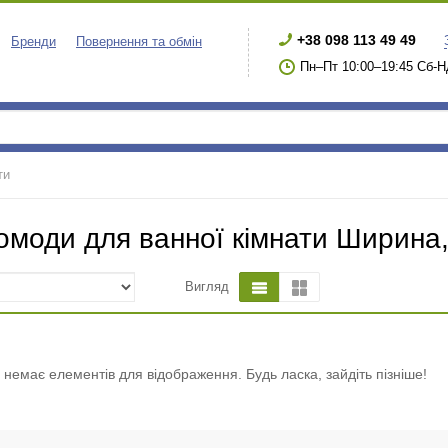
+38 098 113 49 49
Бренди
Повернення та обмін
Пн–Пт 10:00–19:45 Сб-Н
ти
омоди для ванної кімнати Ширина,
Вигляд
і немає елементів для відображення. Будь ласка, зайдіть пізніше!