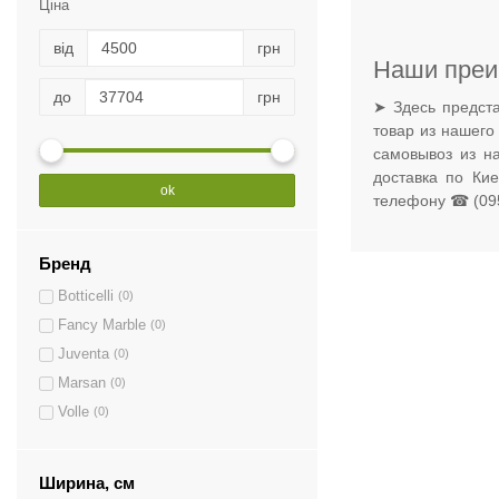
Ціна
від
грн
Наши преи
до
грн
➤ Здесь предста
товар из нашего
самовывоз из н
доставка по Ки
ok
телефону ☎ (095
Бренд
Botticelli
(0)
Fancy Marble
(0)
Juventa
(0)
Marsan
(0)
Volle
(0)
Ширина, см