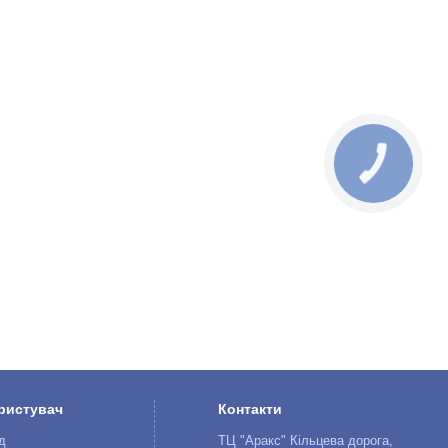
КНОПКА
ЗВ'ЯЗКУ
ристувач
Контакти
д
ТЦ "Аракс" Кільцева дорога,