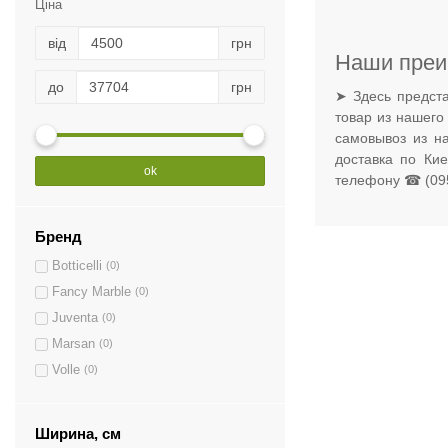
Ціна
від
грн
Наши преи
до
грн
➤ Здесь предста
товар из нашего
самовывоз из н
доставка по Ки
ok
телефону ☎ (095
Бренд
Botticelli
(0)
Fancy Marble
(0)
Juventa
(0)
Marsan
(0)
Volle
(0)
Ширина, см