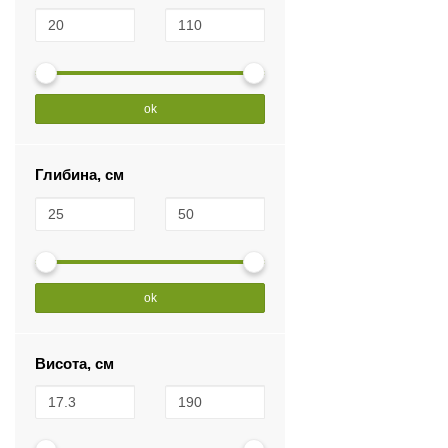
ok
Глибина, см
ok
Висота, см