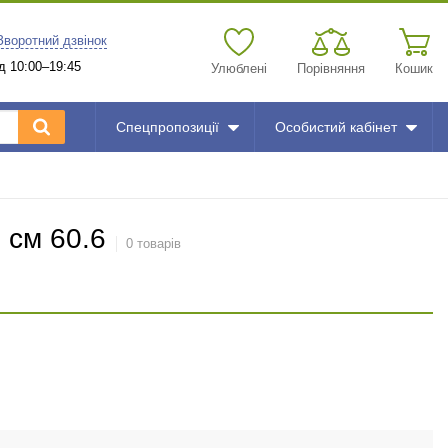
Зворотний дзвінок
д 10:00–19:45
Улюблені
Порівняння
Кошик
Спецпропозиції
Особистий кабінет
 см 60.6
0 товарів