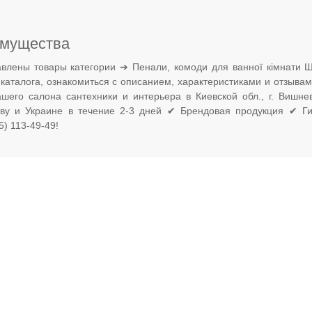
мущества
влены товары категории ➔ Пенали, комоди для ванної кімнати 
 каталога, ознакомиться с описанием, характеристиками и отзыва
ашего салона сантехники и интерьера в Киевской обл., г. Вишн
еву и Украине в течение 2-3 дней ✔ Брендовая продукция ✔ Ги
) 113-49-49!