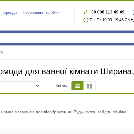
+38 098 113 49 49
Бренди
Повернення та обмін
Пн–Пт 10:00–19:45 Сб-Н
ти
омоди для ванної кімнати Ширина,
Вигляд
і немає елементів для відображення. Будь ласка, зайдіть пізніше!