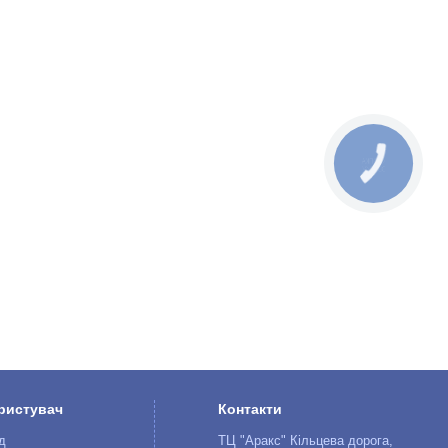
КНОПКА
ЗВ'ЯЗКУ
ристувач
Контакти
д
ТЦ "Аракс" Кільцева дорога,