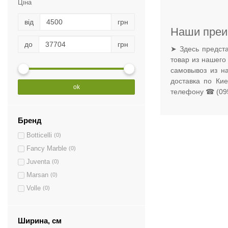
Ціна
від
грн
Наши преи
до
грн
➤ Здесь предста
товар из нашего
самовывоз из н
доставка по Ки
ok
телефону ☎ (095
Бренд
Botticelli
(0)
Fancy Marble
(0)
Juventa
(0)
Marsan
(0)
Volle
(0)
Ширина, см