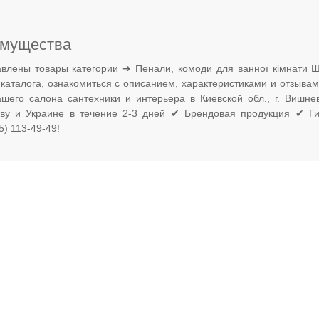
мущества
влены товары категории ➔ Пенали, комоди для ванної кімнати 
 каталога, ознакомиться с описанием, характеристиками и отзыва
ашего салона сантехники и интерьера в Киевской обл., г. Вишн
еву и Украине в течение 2-3 дней ✔ Брендовая продукция ✔ Ги
) 113-49-49!