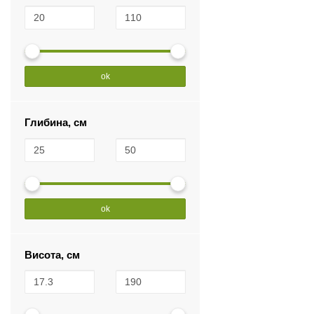
ok
Глибина, см
ok
Висота, см