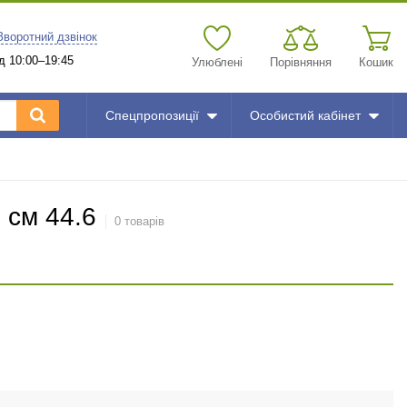
Зворотний дзвінок
д 10:00–19:45
Улюблені
Порівняння
Кошик
Спецпропозиції
Особистий кабінет
 см 44.6
0 товарів