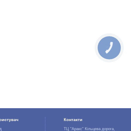
КНОПКА
ЗВ'ЯЗКУ
ристувач
Контакти
д
ТЦ "Аракс" Кільцева дорога,