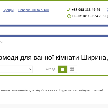
+38 098 113 49 49
Бренди
Повернення та обмін
Пн–Пт 10:00–19:45 Сб-Н
ти
омоди для ванної кімнати Ширина,
Вигляд
і немає елементів для відображення. Будь ласка, зайдіть пізніше!