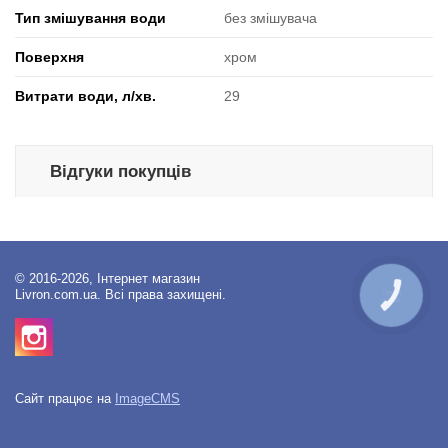
Тип змішування води
без змішувача
Поверхня
хром
Витрати води, л/хв.
29
Відгуки покупців
© 2016-2026, Інтернет магазин
Livron.com.ua. Всі права захищені.
КНОПКА
ЗВ'ЯЗКУ
Сайт працює на
ImageCMS