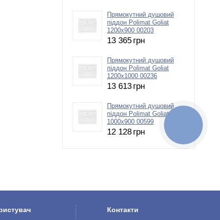
Прямокутний душовий
піддон Polimat Goliat
1200х900 00203
13 365
грн
Прямокутний душовий
піддон Polimat Goliat
1200х1000 00236
13 613
грн
Прямокутний душовий
піддон Polimat Goliat
1000х900 00599
КНОПКА
ЗВ'ЯЗКУ
12 128
грн
ристувач
Контакти