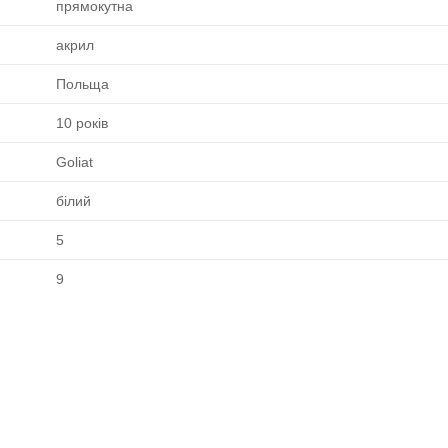
прямокутна
акрил
Польща
10 років
Goliat
білий
5
9