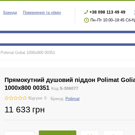
+38 098 113 49 49
Бренди
Повернення та обмін
Пн–Пт 10:00–19:45 Сб-Н
Polimat Goliat 1000х800 00351
Прямокутний душовий піддон Polimat Goli
1000х800 00351
Код
S-306077
Відгуки: 0
Бренд:
Polimat
11 633
грн