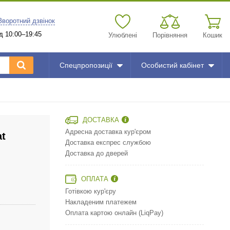
Зворотний дзвінок
д 10:00–19:45
Улюблені
Порівняння
Кошик
Спецпропозиції
Особистий кабінет
ДОСТАВКА
Адресна доставка кур'єром
at
Доставка експрес службою
Доставка до дверей
ОПЛАТА
Готівкою кур'єру
Накладеним платежем
Оплата картою онлайн (LiqPay)