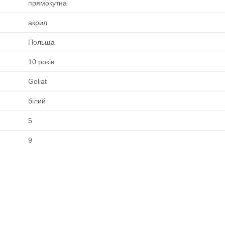
прямокутна
акрил
Польща
10 років
Goliat
білий
5
9