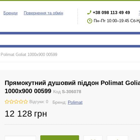
+38 098 113 49 49
Бренди
Повернення та обмін
Пн–Пт 10:00–19:45 Сб-Н
Polimat Goliat 1000х900 00599
Прямокутний душовий піддон Polimat Goli
1000х900 00599
Код
S-306078
Відгуки: 0
Бренд:
Polimat
12 128
грн