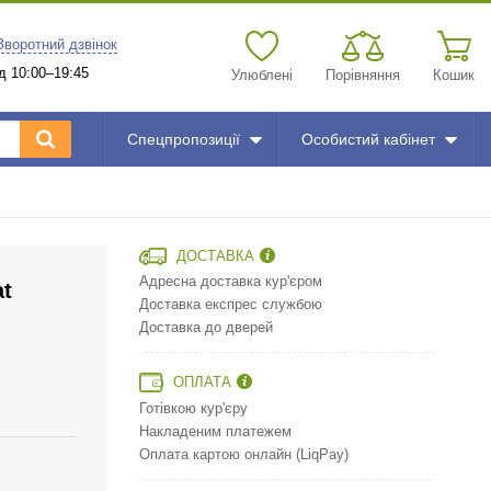
Зворотний дзвінок
д 10:00–19:45
Улюблені
Порівняння
Кошик
Спецпропозиції
Особистий кабінет
ДОСТАВКА
Адресна доставка кур'єром
at
Доставка експрес службою
Доставка до дверей
ОПЛАТА
Готівкою кур'єру
Накладеним платежем
Оплата картою онлайн (LiqPay)