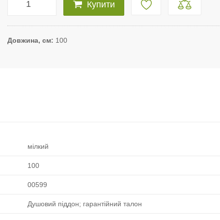
Купити
Довжина, см
100
мілкий
100
00599
Душовий піддон; гарантійний талон