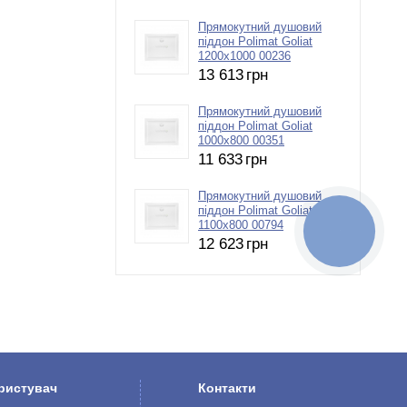
Прямокутний душовий
піддон Polimat Goliat
1200х1000 00236
13 613
грн
Прямокутний душовий
піддон Polimat Goliat
1000х800 00351
11 633
грн
Прямокутний душовий
піддон Polimat Goliat
1100х800 00794
КНОПКА
ЗВ'ЯЗКУ
12 623
грн
ристувач
Контакти