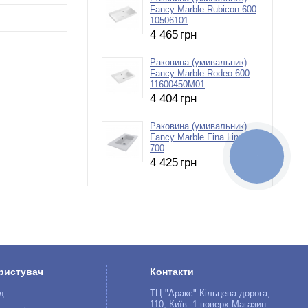
Fancy Marble Rubicon 600
10506101
4 465
грн
Раковина (умивальник)
Fancy Marble Rodeo 600
11600450М01
4 404
грн
Раковина (умивальник)
Fancy Marble Fina Line
700
КНОПКА
4 425
грн
ЗВ'ЯЗКУ
ристувач
Контакти
д
ТЦ "Аракс" Кільцева дорога,
110, Київ -1 поверх Магазин