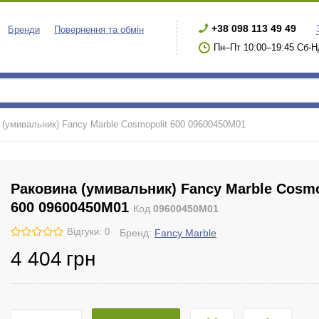
+38 098 113 49 49
Бренди
Повернення та обмін
Пн–Пт 10:00–19:45 Сб-Н
 (умивальник) Fancy Marble Cosmopolit 600 09600450М01
Раковина (умивальник) Fancy Marble Cosmo
600 09600450М01
Код
09600450М01
Відгуки: 0
Бренд:
Fancy Marble
4 404
грн