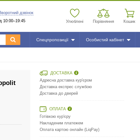
Зворотний дзвінок
д 10:00–19:45
Улюблені
Порівняння
Кошик
Спецпропозиції
Особистий кабінет
ДОСТАВКА
Адресна доставка кур'єром
polit
Доставка експрес службою
Доставка до дверей
ОПЛАТА
Готівкою кур'єру
Накладеним платежем
Оплата картою онлайн (LiqPay)