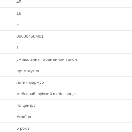
45
16
є
09600450М01
1
умивальник; гарантійний талон
прямокутна
литий мармур
меблевий, врізний в стільницю
по центру
Україна
5 років