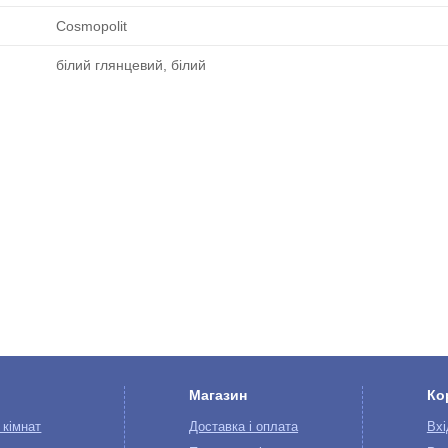
Cosmopolit
білий глянцевий, білий
Магазин
Ко
 кімнат
Доставка і оплата
Вхі