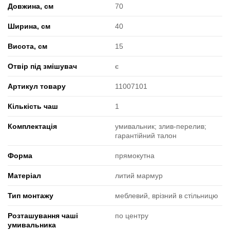
Довжина, см
70
Ширина, см
40
Висота, см
15
Отвір під змішувач
є
Артикул товару
11007101
Кількість чаш
1
Комплектація
умивальник; злив-перелив;
гарантійний талон
Форма
прямокутна
Матеріал
литий мармур
Тип монтажу
меблевий, врізний в стільницю
Розташування чаші
по центру
умивальника