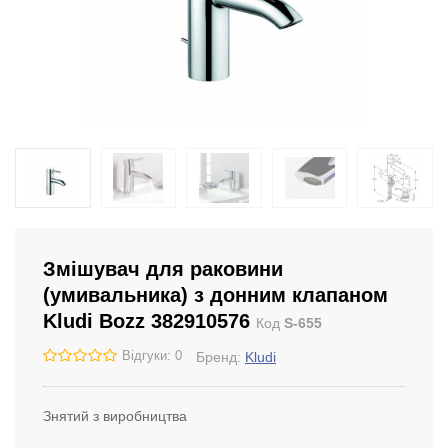
Змішувач для раковини
(умивальника) з донним клапаном
Kludi Bozz 382910576
Код
S-655
Відгуки: 0
Бренд:
Kludi
Знятий з виробництва