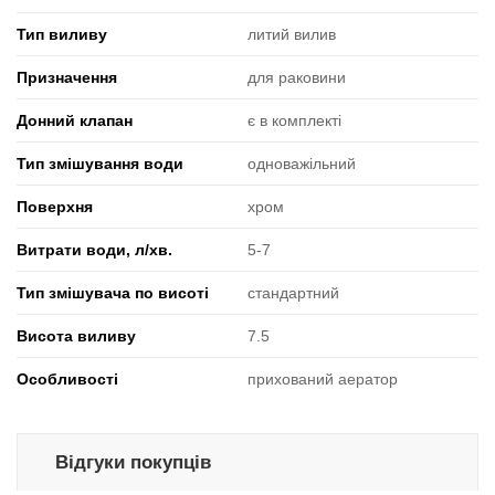
Тип виливу
литий вилив
Призначення
для раковини
Донний клапан
є в комплекті
Тип змішування води
одноважільний
Поверхня
хром
Витрати води, л/хв.
5-7
Тип змішувача по висоті
стандартний
Висота виливу
7.5
Особливості
прихований аератор
Відгуки покупців