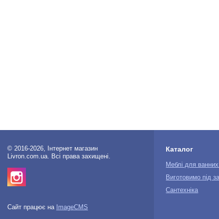
© 2016-2026, Інтернет магазин
Каталог
Livron.com.ua. Всі права захищені.
Меблі для ванних
Виготовимо під з
Сантехніка
Сайт працює на
ImageCMS