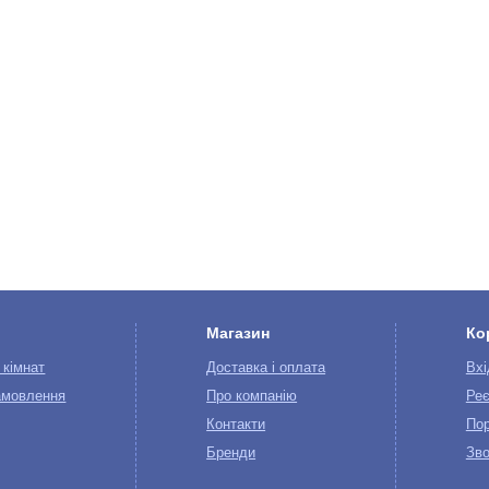
Магазин
Ко
 кімнат
Доставка і оплата
Вхі
амовлення
Про компанію
Реє
Контакти
Пор
Бренди
Зво