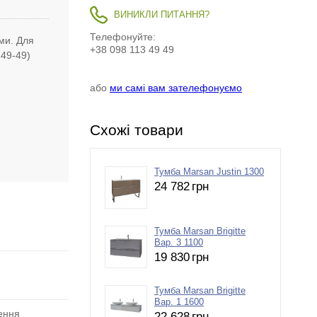
ВИНИКЛИ ПИТАННЯ?
Телефонуйте:
ми. Для
+38 098 113 49 49
-49-49)
або
ми самі вам зателефонуємо
Схожі товари
Тумба Marsan Justin 1300
24 782
грн
Тумба Marsan Brigitte
Вар. 3 1100
19 830
грн
Тумба Marsan Brigitte
Вар. 1 1600
лення
22 628
грн