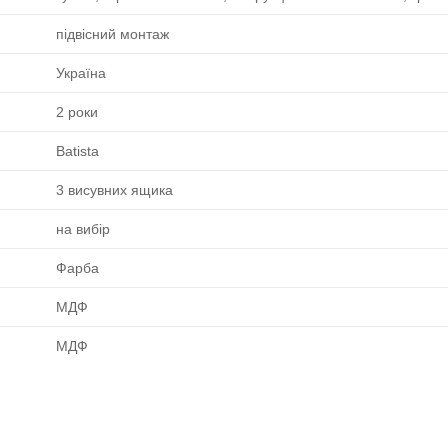
підвісний монтаж
Україна
2 роки
Batista
3 висувних ящика
на вибір
Фарба
МДФ
МДФ