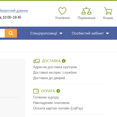
Зворотний дзвінок
д 10:00–19:45
Улюблені
Порівняння
Кошик
Спецпропозиції
Особистий кабінет
ДОСТАВКА
Адресна доставка кур'єром
Доставка експрес службою
Доставка до дверей
ОПЛАТА
Готівкою кур'єру
Накладеним платежем
Оплата картою онлайн (LiqPay)