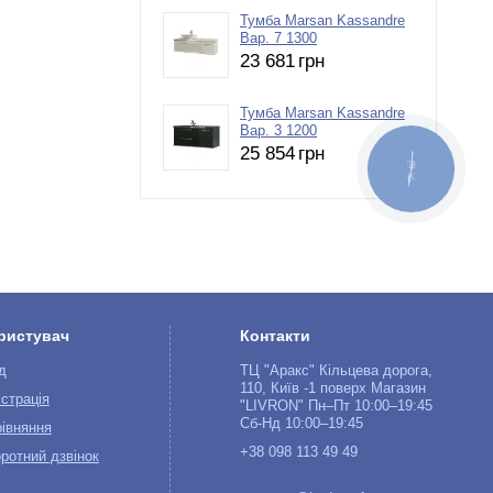
Тумба Marsan Kassandre
Вар. 7 1300
23 681
грн
Тумба Marsan Kassandre
Вар. 3 1200
25 854
грн
КНОПКА
ЗВ'ЯЗКУ
ристувач
Контакти
д
ТЦ "Аракс" Кільцева дорога,
110, Київ -1 поверх Магазин
страція
"LIVRON" Пн–Пт 10:00–19:45
Сб-Нд 10:00–19:45
івняння
+38 098 113 49 49
ротний дзвінок