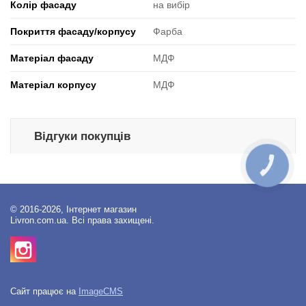
Колір фасаду
на вибір
Покриття фасаду/корпусу
Фарба
Матеріал фасаду
МДФ
Матеріал корпусу
МДФ
Відгуки покупців
КНОПКА
ЗВ'ЯЗКУ
© 2016-2026, Інтернет магазин
Livron.com.ua. Всі права захищені.
Сайт працює на
ImageCMS