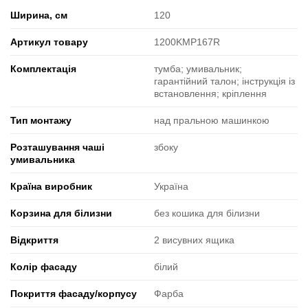
Ширина, см
120
Артикул товару
1200KMP167R
Комплектація
тумба; умивальник;
гарантійний талон; інструкція із
встановлення; кріплення
Тип монтажу
над пральною машинкою
Розташування чаші
збоку
умивальника
Країна виробник
Україна
Корзина для білизни
без кошика для білизни
Відкриття
2 висувних ящика
Колір фасаду
білий
Покриття фасаду/корпусу
Фарба