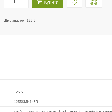
Купити
Ширина, см
125.5
125.5
1255KMN143R
тумба; умивальник; гарантійний талон; інструкція із встано