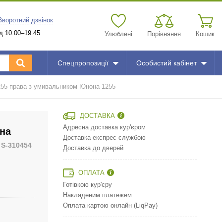
Зворотний дзвінок
д 10:00–19:45
Улюблені
Порівняння
Кошик
Спецпропозиції
Особистий кабінет
255 права з умивальником Юнона 1255
ДОСТАВКА
Адресна доставка кур'єром
на
Доставка експрес службою
д
S-310454
Доставка до дверей
ОПЛАТА
Готівкою кур'єру
Накладеним платежем
Оплата картою онлайн (LiqPay)