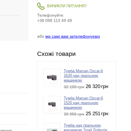
ВИНИКЛИ ПИТАННЯ?
Телефонуйте:
+38 098 113 49 49
або
ми самі вам зателефонуємо
Схожі товари
Тумба Marsan Oscar-6
1620 над пральною
машинкою
26 320
грн
32 100
грн
Тумба Marsan Oscar-6
1520 над пральною
машинкою
25 251
грн
30 956
грн
Тумба над пральною
влення;
машинкою Snail Лобелія