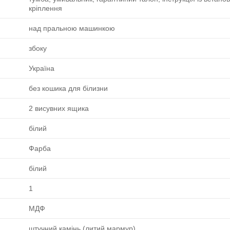
кріплення
над пральною машинкою
збоку
Україна
без кошика для білизни
2 висувних ящика
білий
Фарба
білий
1
МДФ
штучний камінь (литий мармур)