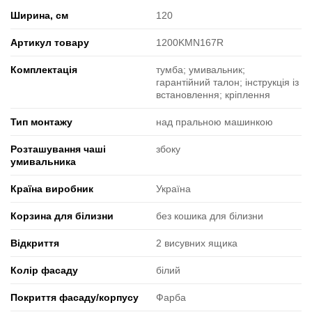
Ширина, см
120
Артикул товару
1200KMN167R
Комплектація
тумба; умивальник;
гарантійний талон; інструкція із
встановлення; кріплення
Тип монтажу
над пральною машинкою
Розташування чаші
збоку
умивальника
Країна виробник
Україна
Корзина для білизни
без кошика для білизни
Відкриття
2 висувних ящика
Колір фасаду
білий
Покриття фасаду/корпусу
Фарба