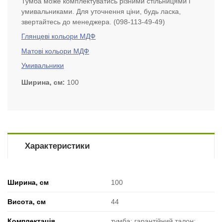
Тумба може комплектуватись різними стільницями і
умивальниками. Для уточнення ціни, будь ласка,
звертайтесь до менеджера. (098-113-49-49)
Глянцеві кольори МДФ
Матові кольори МДФ
Умивальники
Ширина, см
100
Характеристики
Ширина, см
100
Висота, см
44
Комплектація
тумба; гарантійний талон;