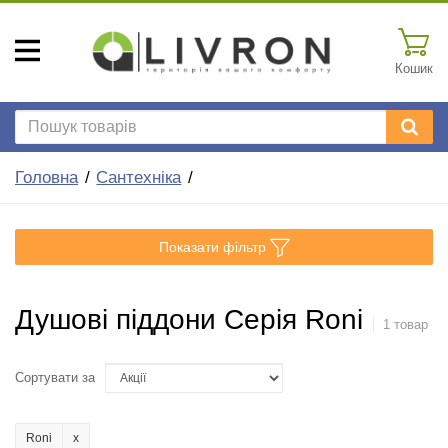
Кошик
Головна
Сантехніка
Показати фільтр
Душові піддони Серія Roni
1 товар
Сортувати за
Roni