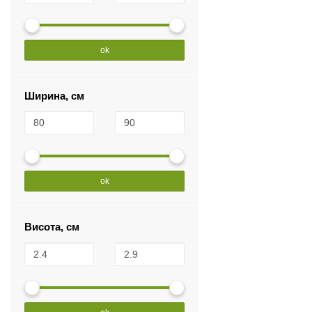
ok
Ширина, см
ok
Висота, см