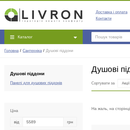
Доставка і оплата
Контакти
Каталог
Головна
Сантехніка
Душові піддони
Душові пі
Душові піддони
Панелі для душових піддонів
Сортувати за
На жаль, на сторінц
Ціна
від
грн