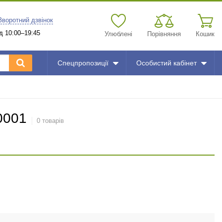
Зворотний дзвінок
д 10:00–19:45
Улюблені
Порівняння
Кошик
Спецпропозиції
Особистий кабінет
0001
0 товарів