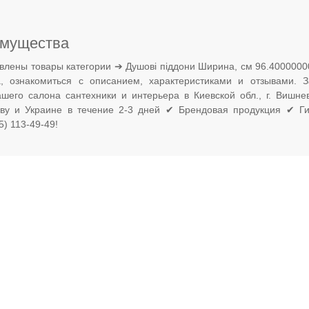
мущества
влены товары категории ➔ Душові піддони Ширина, см 96.4000000
а, ознакомиться с описанием, характеристиками и отзывами.
ашего салона сантехники и интерьера в Киевской обл., г. Вишн
еву и Украине в течение 2-3 дней ✔ Брендовая продукция ✔ Ги
) 113-49-49!