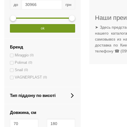
до
грн
Наши преи
➤ Здесь предста
ok
нашего каталог
самовывоз из н
доставка по Ки
Бренд
телефону ☎ (095
Miraggio
(0)
Polimat
(0)
Snail
(0)
VAGNERPLAST
(0)
Тип піддону по висоті
Довжина, см