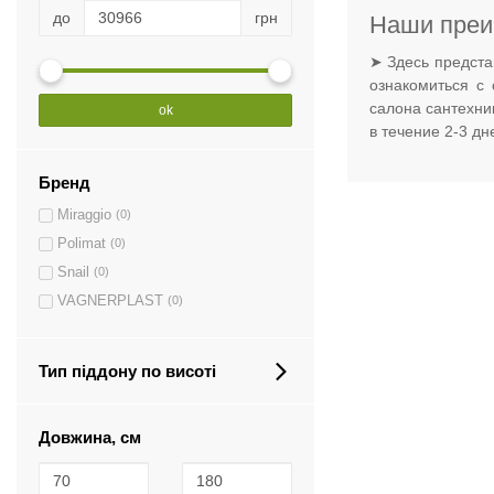
до
грн
Наши преи
➤ Здесь предста
ознакомиться с
салона сантехни
ok
в течение 2-3 д
Бренд
Miraggio
(0)
Polimat
(0)
Snail
(0)
VAGNERPLAST
(0)
Тип піддону по висоті
Довжина, см