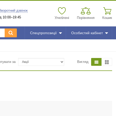
Зворотний дзвінок
д 10:00–19:45
Улюблені
Порівняння
Кошик
Спецпропозиції
Особистий кабінет
ртувати за
Вигляд