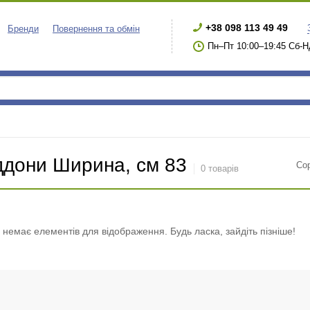
+38 098 113 49 49
Бренди
Повернення та обмін
Пн–Пт 10:00–19:45 Сб-Н
ддони Ширина, см 83
Со
0 товарів
і немає елементів для відображення. Будь ласка, зайдіть пізніше!