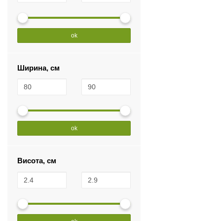
ok
Ширина, см
ok
Висота, см