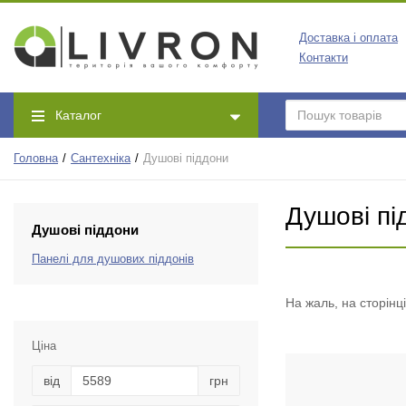
Доставка і оплата
Контакти
Каталог
Головна
Сантехніка
Душові піддони
Душові пі
Душові піддони
Панелі для душових піддонів
На жаль, на сторінц
Ціна
від
грн