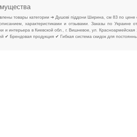
мущества
влены товары категории ➔ Душові піддони Ширина, см 83 по цене 
 описанием, характеристиками и отзывами. Заказы по Украине 
ки и интерьера в Киевской обл., г. Вишневое, ул. Красноармейска
ней ✔ Брендовая продукция ✔ Гибкая система скидок для постоянны