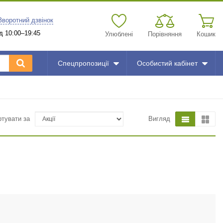
Зворотний дзвінок
д 10:00–19:45
Улюблені
Порівняння
Кошик
Спецпропозиції
Особистий кабінет
ртувати за
Вигляд