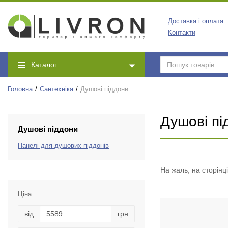
Доставка і оплата
Контакти
Каталог
Головна
Сантехніка
Душові піддони
Душові пі
Душові піддони
Панелі для душових піддонів
На жаль, на сторінц
Ціна
від
грн