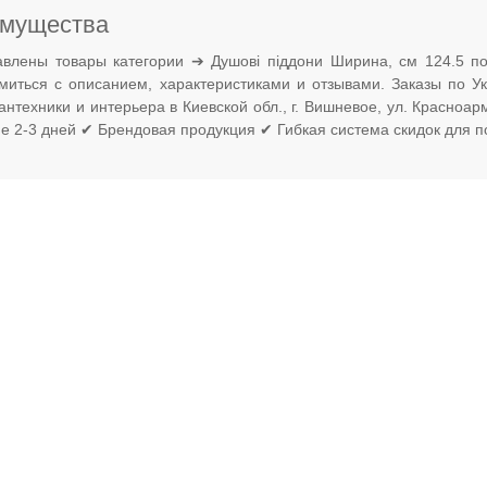
мущества
авлены товары категории ➔ Душові піддони Ширина, см 124.5 п
омиться с описанием, характеристиками и отзывами. Заказы по 
антехники и интерьера в Киевской обл., г. Вишневое, ул. Красноа
ие 2-3 дней ✔ Брендовая продукция ✔ Гибкая система скидок для п