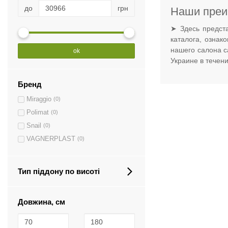
до
грн
Наши преи
➤ Здесь предст
каталога, ознак
нашего салона с
ok
Украине в течен
Бренд
Miraggio
(0)
Polimat
(0)
Snail
(0)
VAGNERPLAST
(0)
Тип піддону по висоті
Довжина, см