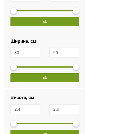
ok
Ширина, см
ok
Висота, см