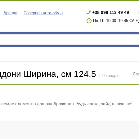
+38 098 113 49 49
Бренди
Повернення та обмін
Пн–Пт 10:00–19:45 Сб-Н
ддони Ширина, см 124.5
Со
0 товарів
і немає елементів для відображення. Будь ласка, зайдіть пізніше!