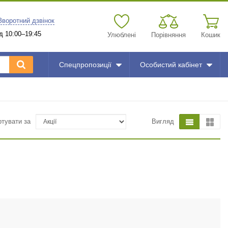
Зворотний дзвінок
д 10:00–19:45
Улюблені
Порівняння
Кошик
Спецпропозиції
Особистий кабінет
ртувати за
Вигляд