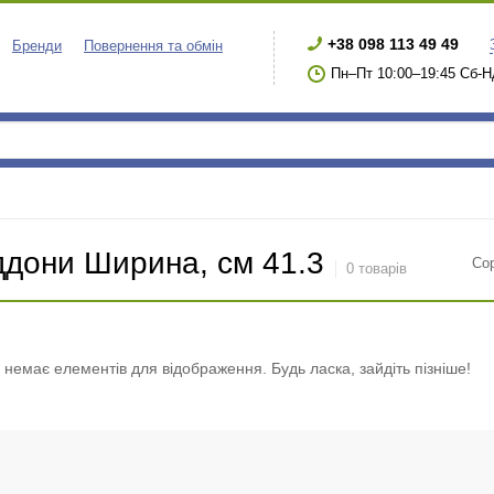
+38 098 113 49 49
Бренди
Повернення та обмін
Пн–Пт 10:00–19:45 Сб-Н
ддони Ширина, см 41.3
Со
0 товарів
і немає елементів для відображення. Будь ласка, зайдіть пізніше!