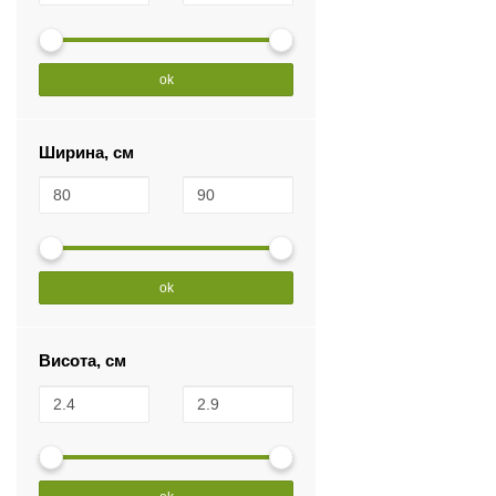
ok
Ширина, см
ok
Висота, см