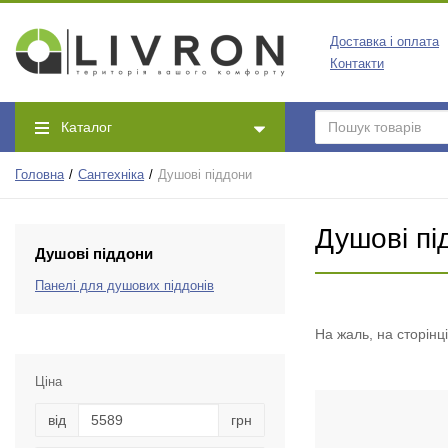
Доставка і оплата
Контакти
Каталог
Головна
Сантехніка
Душові піддони
Душові пі
Душові піддони
Панелі для душових піддонів
На жаль, на сторінц
Ціна
від
грн