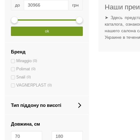
до
грн
Наши преи
➤ Здесь предст
каталога, ознак
нашего салона с
ok
Украине в течен
Бренд
Miraggio
(0)
Polimat
(0)
Snail
(0)
VAGNERPLAST
(0)
Тип піддону по висоті
Довжина, см