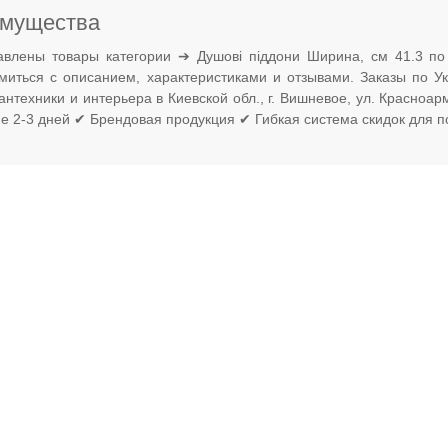
мущества
авлены товары категории ➔ Душові піддони Ширина, см 41.3 по
омиться с описанием, характеристиками и отзывами. Заказы по 
антехники и интерьера в Киевской обл., г. Вишневое, ул. Красноа
ие 2-3 дней ✔ Брендовая продукция ✔ Гибкая система скидок для п