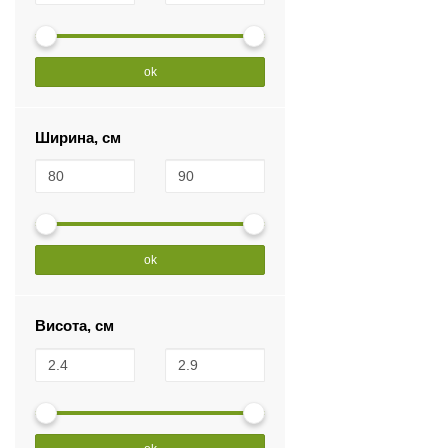
ok
Ширина, см
ok
Висота, см