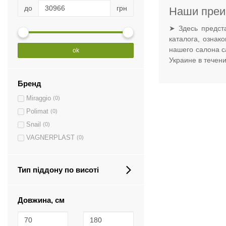
до
грн
Наши преи
➤ Здесь предст
каталога, ознак
нашего салона с
ok
Украине в течен
Бренд
Miraggio
(0)
Polimat
(0)
Snail
(0)
VAGNERPLAST
(0)
Тип піддону по висоті
Довжина, см