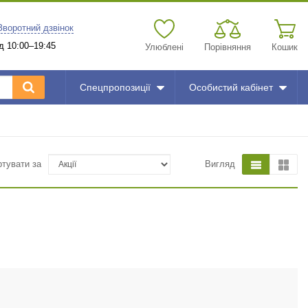
Зворотний дзвінок
д 10:00–19:45
Улюблені
Порівняння
Кошик
Спецпропозиції
Особистий кабінет
ртувати за
Вигляд