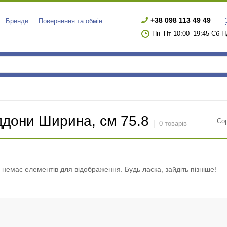
+38 098 113 49 49
Бренди
Повернення та обмін
Пн–Пт 10:00–19:45 Сб-Н
ддони Ширина, см 75.8
Со
0 товарів
і немає елементів для відображення. Будь ласка, зайдіть пізніше!