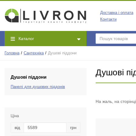
Доставка і оплата
Контакти
Каталог
Головна
Сантехніка
Душові піддони
Душові пі
Душові піддони
Панелі для душових піддонів
На жаль, на сторінц
Ціна
від
грн